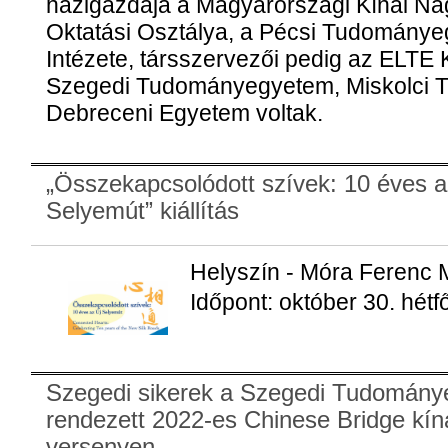
házigazdája a Magyarországi Kínai Nag
Oktatási Osztálya, a Pécsi Tudomány
Intézete, társszervezői pedig az ELTE K
Szegedi Tudományegyetem, Miskolci 
Debreceni Egyetem voltak.
„Összekapcsolódott szívek: 10 éves a
Selyemút” kiállítás
Helyszín - Móra Ferenc
Időpont: október 30. hétf
Szegedi sikerek a Szegedi Tudománye
rendezett 2022-es Chinese Bridge kína
versenyen