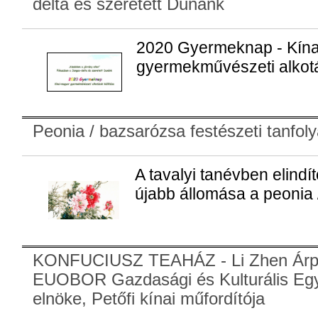
delta és szeretett Dunánk
2020 Gyermeknap - Kín
gyermekművészeti alkotá
Peonia / bazsarózsa festészeti tanfol
A tavalyi tanévben elindít
újabb állomása a peonia 
KONFUCIUSZ TEAHÁZ - Li Zhen Árp
EUOBOR Gazdasági és Kulturális Egy
elnöke, Petőfi kínai műfordítója