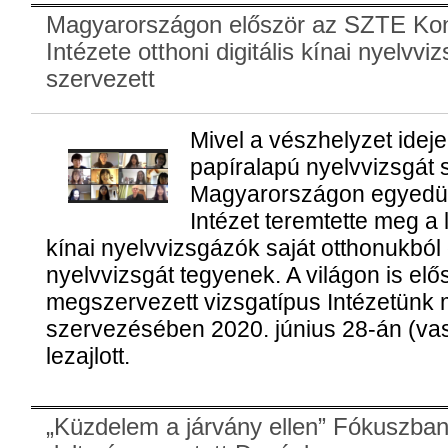
Magyarországon először az SZTE Kon
Intézete otthoni digitális kínai nyelvviz
szervezett
Mivel a vészhelyzet ideje
papíralapú nyelvvizsgát 
Magyarországon egyedül
Intézet teremtette meg a 
kínai nyelvvizsgázók saját otthonukbó
nyelvvizsgát tegyenek. A világon is e
megszervezett vizsgatípus Intézetünk
szervezésében 2020. június 28-án (va
lezajlott.
„Küzdelem a járvány ellen” Fókuszban