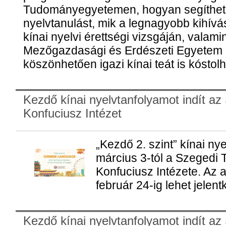
Tudományegyetemen, hogyan segítheti 
nyelvtanulást, mik a legnagyobb kihív
kínai nyelvi érettségi vizsgáján, valami
Mezőgazdasági és Erdészeti Egyetem 
köszönhetően igazi kínai teát is kóstol
Kezdő kínai nyelvtanfolyamot indít a
Konfuciusz Intézet
„Kezdő 2. szint” kínai ny
március 3-tól a Szeged
Konfuciusz Intézete. Az 
február 24-ig lehet jelent
Kezdő kínai nyelvtanfolyamot indít a