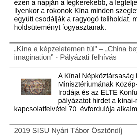
ezen a napján a legkerekebb, a legtelj
Ilyenkor a rokonok Kína minden szegle
együtt csodálják a ragyogó teliholdat, 
holdsüteményt fogyasztanak.
„Kína a képzeletemen túl” – „China b
imagination” - Pályázati felhívás
A Kínai Népköztársaság Ku
Minisztériumának Közép-k
Irodája és az ELTE Konfu
pályázatot hirdet a kínai
kapcsolatfelvétel 70. évfordulója alkal
2019 SISU Nyári Tábor Ösztöndíj