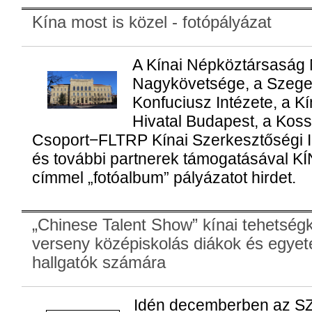
Kína most is közel - fotópályázat
A Kínai Népköztársaság
Nagykövetsége, a Szeg
Konfuciusz Intézete, a Kín
Hivatal Budapest, a Koss
Csoport−FLTRP Kínai Szerkesztőségi Ir
és további partnerek támogatásával 
címmel „fotóalbum” pályázatot hirdet.
„Chinese Talent Show” kínai tehetség
verseny középiskolás diákok és egyet
hallgatók számára
Idén decemberben az SZ