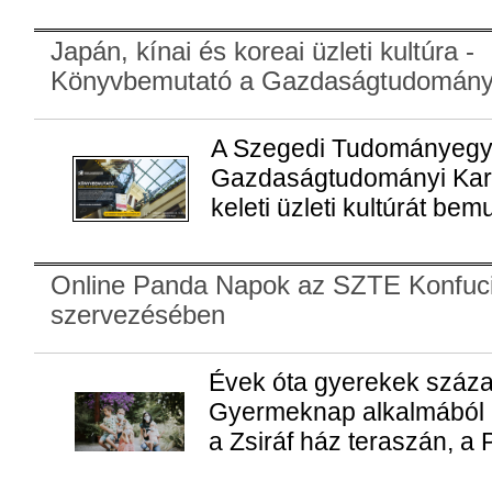
Japán, kínai és koreai üzleti kultúra -
Könyvbemutató a Gazdaságtudomány
A Szegedi Tudományeg
Gazdaságtudományi Karán
keleti üzleti kultúrát bemu
Online Panda Napok az SZTE Konfuci
szervezésében
Évek óta gyerekek százai
Gyermeknap alkalmából 
a Zsiráf ház teraszán, a