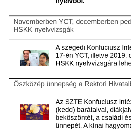
nyelvből.
Novemberben YCT, decemberben ped
HSKK nyelvvizsgák
A szegedi Konfuciusz In
17-én YCT, illetve 2019
HSKK nyelvvizsgára lehet
Őszközép ünnepség a Rektori Hivatal
Az SZTE Konfuciusz Inté
(kedd) barátaival, diákjai
beköszöntét, a családi é
ünnepét. A kínai hagyom