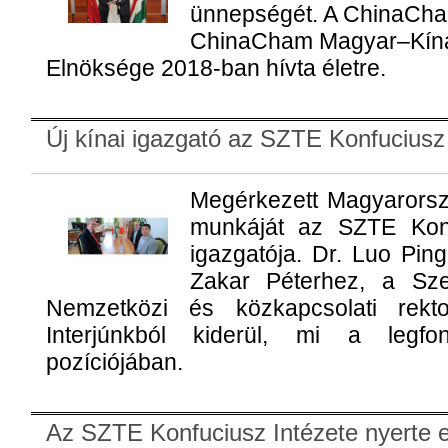
ünnepségét. A ChinaCham
ChinaCham Magyar–Kína
Elnöksége 2018-ban hívta életre.
Új kínai igazgató az SZTE Konfuciusz 
Megérkezett Magyarorsz
munkáját az SZTE Konfu
igazgatója. Dr. Luo Ping
Zakar Péterhez, a Sz
Nemzetközi és közkapcsolati rektor
Interjúnkból kiderül, mi a legfo
pozíciójában.
Az SZTE Konfuciusz Intézete nyerte e