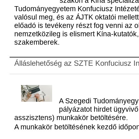
szakon a Kína specializá
Tudományegyetem Konfuciusz Intézet
valósul meg, és az ÁJTK oktatói melle
előadó is tevékeny részt fog venni az o
nemzetközileg is elismert Kína-kutatók
szakemberek.
Álláslehetőség az SZTE Konfuciusz I
A Szegedi Tudományegye
pályázatot hirdet ügyvivő
asszisztens) munkakör betöltésére.
A munkakör betöltésének kezdő időpon