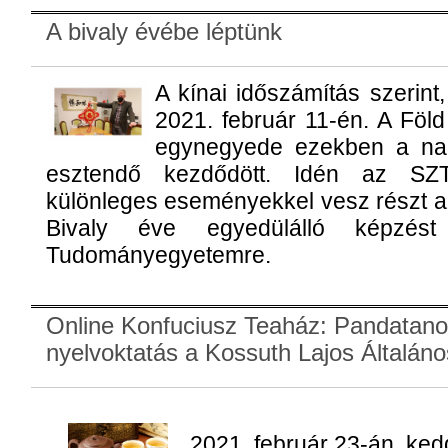
A bivaly évébe léptünk
A kínai időszámítás szerint
2021. február 11-én. A Föl
egynegyede ezekben a nap
esztendő kezdődött. Idén az SZT
különleges eseményekkel vesz részt 
Bivaly éve egyedülálló képzé
Tudományegyetemre.
Online Konfuciusz Teaház: Pandatano
nyelvoktatás a Kossuth Lajos Általáno
2021. február 23-án, ked