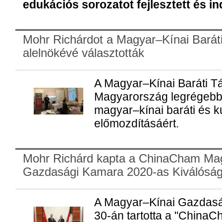
edukációs sorozatot fejlesztett és in
Mohr Richárdot a Magyar–Kínai Barát
alelnökévé választották
A Magyar–Kínai Baráti 
Magyarország legrégebbi
magyar–kínai baráti és ku
előmozdításáért.
Mohr Richárd kapta a ChinaCham Ma
Gazdasági Kamara 2020-as Kiválósági
A Magyar–Kínai Gazdas
30-án tartotta a "ChinaC