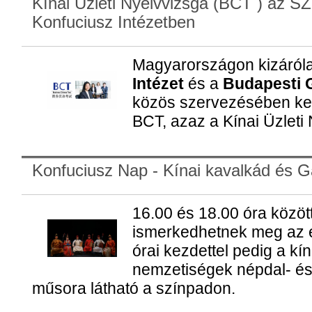
Kínai Üzleti Nyelvvizsga (BCT ) az S
Konfuciusz Intézetben
Magyarországon kizáról
Intézet
és a
Budapesti 
közös szervezésében ke
BCT, azaz a Kínai Üzleti
Konfuciusz Nap - Kínai kavalkád és 
16.00 és 18.00 óra közöt
ismerkedhetnek meg az é
órai kezdettel pedig a kí
nemzetiségek népdal- é
műsora látható a színpadon.