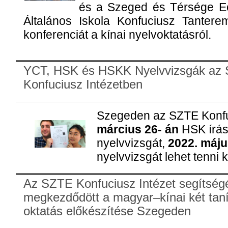
és a Szeged és Térsége E
Általános Iskola Konfuciusz Tantere
konferenciát a kínai nyelvoktatásról.
YCT, HSK és HSKK Nyelvvizsgák az
Konfuciusz Intézetben
Szegeden az SZTE Konfu
március 26- án
HSK írás
nyelvvizsgát,
2022. máju
nyelvvizsgát lehet tenni k
Az SZTE Konfuciusz Intézet segítség
megkezdődött a magyar–kínai két taní
oktatás előkészítése Szegeden