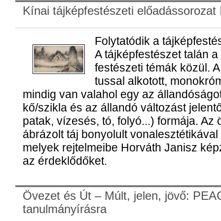
Kínai tájképfestészeti előadássorozat I
Folytatódik a tájképfesté
A tájképfestészet talán a
festészeti témák közül.
tussal alkotott, monokr
mindig van valahol egy az állandóságo
kő/szikla és az állandó változást jelentő
patak, vízesés, tó, folyó...) formája. A
ábrázolt táj bonyolult vonalesztétikával
melyek rejtelmeibe Horváth Janisz kép
az érdeklődőket.
Övezet és Út – Múlt, jelen, jövő: PEA
tanulmányírásra