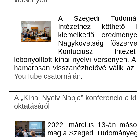
A Szegedi Tudomán
Intézethez köthető 
kiemelkedő eredmény
Nagykövetség főszer
Konfuciusz Intéze
lebonyolított kínai nyelvi versenyen. 
hamarosan visszanézhetővé válik a
YouTube csatornáján
.
A „Kínai Nyelv Napja” konferencia a kí
oktatásáról
2022. március 13-án máso
meg a Szegedi Tudományegy