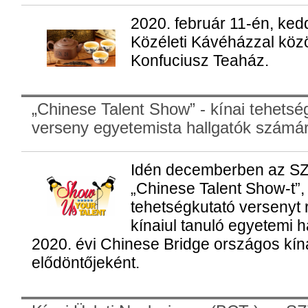
2020. február 11-én, ked
Közéleti Kávéházzal köz
Konfuciusz Teaház.
„Chinese Talent Show” - kínai tehetsé
verseny egyetemista hallgatók számá
Idén decemberben az SZ
„Chinese Talent Show-t”,
tehetségkutató versenyt
kínaiul tanuló egyetemi h
2020. évi Chinese Bridge országos kína
elődöntőjeként.