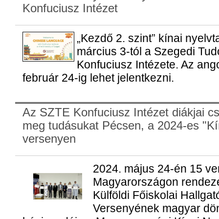
Konfuciusz Intézet
„Kezdő 2. szint” kínai nyelvt
március 3-tól a Szegedi T
Konfuciusz Intézete. Az ang
február 24-ig lehet jelentkezni.
Az SZTE Konfuciusz Intézet diákjai csi
meg tudásukat Pécsen, a 2024-es "Kí
versenyen
2024. május 24-én 15 ver
Magyarországon rendezet
Külföldi Főiskolai Hallga
Versenyének magyar dönt