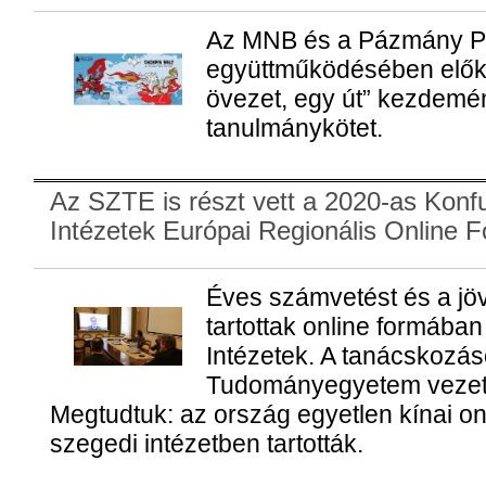
Az MNB és a Pázmány Pé
együttműködésében előkés
övezet, egy út” kezdemé
tanulmánykötet.
Az SZTE is részt vett a 2020-as Konf
Intézetek Európai Regionális Online 
Éves számvetést és a jöv
tartottak online formába
Intézetek. A tanácskozá
Tudományegyetem vezetői
Megtudtuk: az ország egyetlen kínai on
szegedi intézetben tartották.