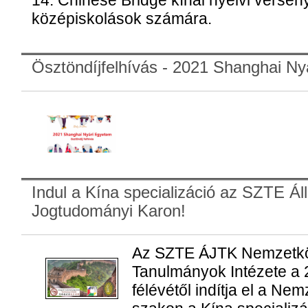
14. Chinese Bridge kínai nyelvi verse
középiskolások számára.
Ösztöndíjfelhívás - 2021 Shanghai N
Indul a Kína specializáció az SZTE Ál
Jogtudományi Karon!
Az SZTE ÁJTK Nemzetköz
Tanulmányok Intézete a 
félévétől indítja el a N