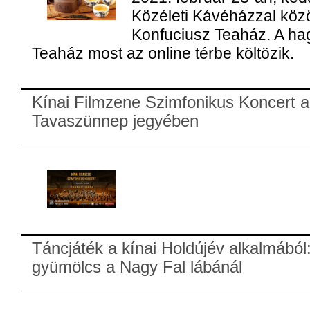
Közéleti Kávéházzal kö
Konfuciusz Teaház. A h
Teaház most az online térbe költözik.
Kínai Filmzene Szimfonikus Koncert a
Tavaszünnep jegyében
Táncjáték a kínai Holdújév alkalmából: 
gyümölcs a Nagy Fal lábánál