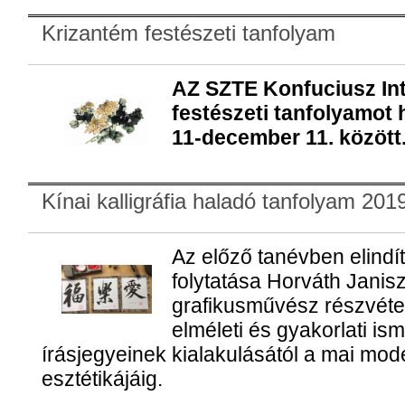
Krizantém festészeti tanfolyam
AZ SZTE Konfuciusz In
festészeti tanfolyamot 
11-december 11. között
Kínai kalligráfia haladó tanfolyam 201
Az előző tanévben elindíto
folytatása Horváth Janisz 
grafikusművész részvételé
elméleti és gyakorlati is
írásjegyeinek kialakulásától a mai mode
esztétikájáig.