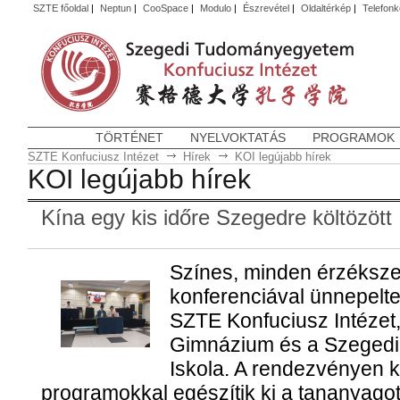
SZTE főoldal
|
Neptun
|
CooSpace
|
Modulo
|
Észrevétel
|
Oldaltérkép
|
Telefon
TÖRTÉNET
NYELVOKTATÁS
PROGRAMOK
SZTE Konfuciusz Intézet
Hírek
KOI legújabb hírek
KOI legújabb hírek
Kína egy kis időre Szegedre költözött
Színes, minden érzéksze
konferenciával ünnepelte 
SZTE Konfuciusz Intézet
Gimnázium és a Szegedi 
Iskola. A rendezvényen ki
programokkal egészítik ki a tananyago