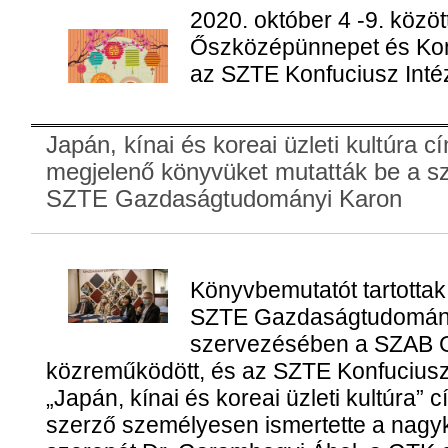
2020. október 4 -9. közöt
Őszközépünnepet és Kon
az SZTE Konfuciusz Intéz
Japán, kínai és koreai üzleti kultúra 
megjelenő könyvüket mutatták be a s
SZTE Gazdaságtudományi Karon
Könyvbemutatót tartotta
SZTE Gazdaságtudomány
szervezésében a SZAB G
közreműködött, és az SZTE Konfuciusz 
„Japán, kínai és koreai üzleti kultúra”
szerző személyesen ismertette a nagy