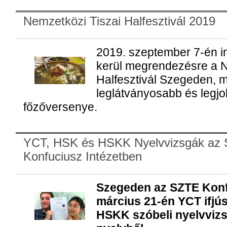
Nemzetközi Tiszai Halfesztivál 2019
2019. szeptember 7-én i
kerül megrendezésre a N
Halfesztivál Szegeden, 
leglátványosabb és legj
főzőversenye.
YCT, HSK és HSKK Nyelvvizsgák az
Konfuciusz Intézetben
Szegeden az SZTE Konf
március 21-én YCT ifjús
HSKK szóbeli nyelvvizsg