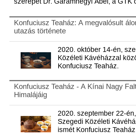
szerepét Dr. Garamhegyi Ábel, a GTK okt
Konfuciusz Teaház: A megvalósult álo
utazás története
2020. október 14-én, sze
Közéleti Kávéházzal köz
Konfuciusz Teaház.
Konfuciusz Teaház - A Kínai Nagy Falt
Himalájáig
2020. szeptember 22-én,
Szegedi Közéleti Kávéh
ismét Konfuciusz Teaház