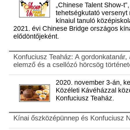
„Chinese Talent Show-t”,
tehetségkutató versenyt
kínaiul tanuló középisko
2021. évi Chinese Bridge országos kína
elődöntőjeként.
Konfuciusz Teaház: A gordonkatanár, 
elemző és a csellózó hörcsög történet
2020. november 3-án, ke
Közéleti Kávéházzal köz
Konfuciusz Teaház.
Kínai őszközépünnep és Konfuciusz 