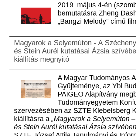
2019. május 4-én (szomba
bemutatásra Zheng Dashe
„Bangzi Melody” című fil
Magyarok a Selyemúton - A Széchenyi
és Stein Aurél kutatásai Ázsia szívéb
kiállítás megnyitó
A Magyar Tudományos Ak
Gyűjteménye, az Ybl Bud
PAIGEO Alapítvány megb
Tudományegyetem Konfuc
szervezésében az SZTE Klebelsberg K
kiállításra a
„Magyarok a Selyemúton –
és Stein Aurél kutatásai Ázsia szívében
SZTE József Attila Tanulmányi és Info