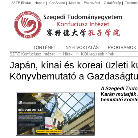
SZTE főoldal
|
Neptun
|
CooSpace
|
Modulo
|
Észrevétel
|
Oldaltérkép
|
Telefon
TÖRTÉNET
NYELVOKTATÁS
PROGRAMOK
SZTE Konfuciusz Intézet
Hírek
KOI legújabb hírek
Japán, kínai és koreai üzleti ku
Könyvbemutató a Gazdaságtu
A Szegedi Tud
Karán mutatják be
bemutató kötete