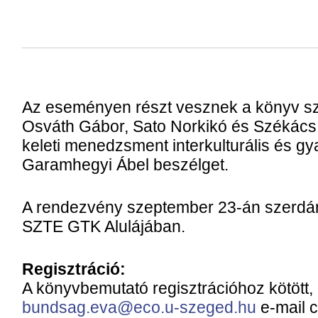
Az eseményen részt vesznek a könyv sz
Osváth Gábor, Sato Norkikó és Székács A
keleti menedzsment interkulturális és gya
Garamhegyi Ábel beszélget.
A rendezvény szeptember 23-án szerdán
SZTE GTK Alulájában.
Regisztráció:
A könyvbemutató regisztrációhoz kötött,
bundsag.eva@eco.u-szeged.hu
e-mail c