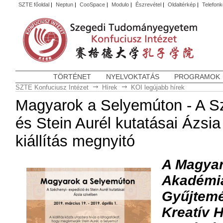
SZTE főoldal
|
Neptun
|
CooSpace
|
Modulo
|
Észrevétel
|
Oldaltérkép
|
Telefon
TÖRTÉNET
NYELVOKTATÁS
PROGRAMOK
SZTE Konfuciusz Intézet
Hírek
KOI legújabb hírek
Magyarok a Selyemúton - A S
és Stein Aurél kutatásai Ázsi
kiállítás megnyitó
A Magya
Akadémia
Gyűjtemé
Kreatív 