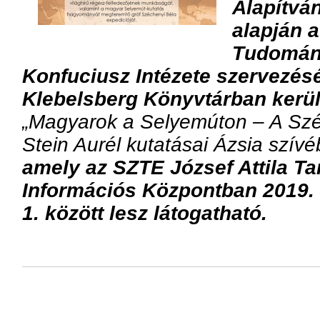
Alapítvá
alapján 
Tudomán
Konfuciusz Intézete szervezé
Klebelsberg Könyvtárban kerül 
„Magyarok a Selyemúton – A Szé
Stein Aurél kutatásai Ázsia szívé
amely az SZTE József Attila T
Információs Központban 2019. 
1. között lesz látogatható.