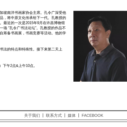
加坡南洋书画家协会主席。孔令广深受他
品，将中原文化传承给下一代。孔教授的
。最近的一次是
2015
年
9
月在许昌博物馆
一场
“孔令广书法论坛”。孔教授的作品不
自筹备书画展，书画竞赛等活动。他的学
书法的特点和特殊性。接下来第二天上
）下午
2
点
&
上午
10
点。
关于我们
联系方式
媒体
FACEBOOK