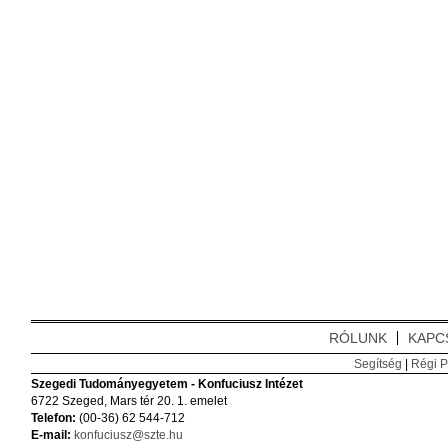
RÓLUNK
KAPC
Segítség
|
Régi P
Szegedi Tudományegyetem - Konfuciusz Intézet
6722 Szeged, Mars tér 20. 1. emelet
Telefon:
(00-36) 62 544-712
E-mail:
konfuciusz@szte.hu