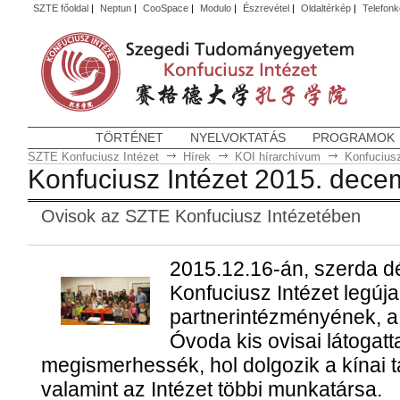
SZTE főoldal
|
Neptun
|
CooSpace
|
Modulo
|
Észrevétel
|
Oldaltérkép
|
Telefon
TÖRTÉNET
NYELVOKTATÁS
PROGRAMOK
SZTE Konfuciusz Intézet
Hírek
KOI hírarchívum
Konfuciusz
Konfuciusz Intézet 2015. dece
Ovisok az SZTE Konfuciusz Intézetében
2015.12.16-án, szerda dé
Konfuciusz Intézet legúj
partnerintézményének, a
Óvoda kis ovisai látogatt
megismerhessék, hol dolgozik a kínai 
valamint az Intézet többi munkatársa.