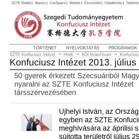
SZTE főoldal
|
Neptun
|
CooSpace
|
Modulo
|
Észrevétel
|
Oldaltérkép
|
Telefon
TÖRTÉNET
NYELVOKTATÁS
PROGRAMOK
SZTE Konfuciusz Intézet
Hírek
KOI hírarchívum
Konfuciusz
Konfuciusz Intézet 2013. július
50 gyerek érkezett Szecsuánból Magy
nyaralni az SZTE Konfuciusz Intézet
társszervezésében
Ujhelyi István, az Orszá
egyben az SZTE Konfuciu
meghívására az áprilisi 
sújtotta területről július 