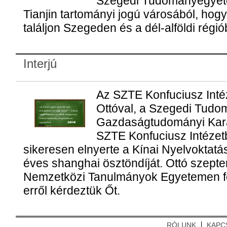
Szegedi Tudományegyete
Tianjin tartományi jogú városából, hog
találjon Szegeden és a dél-alföldi régió
Interjú
Az SZTE Konfuciusz Intéze
Ottóval, a Szegedi Tud
Gazdaságtudományi Karán
SZTE Konfuciusz Intéze
sikeresen elnyerte a Kínai Nyelvoktat
éves shanghai ösztöndíját. Ottó szept
Nemzetközi Tanulmányok Egyetemen fol
erről kérdeztük Őt.
RÓLUNK
KAPC