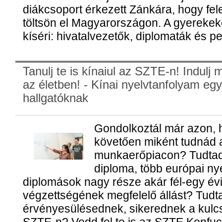
diákcsoport érkezett Zánkára, hogy fele
töltsön el Magyarországon. A gyerekeke
kíséri: hivatalvezetők, diplomaták és 
Tanulj te is kínaiul az SZTE-n! Indulj
az életben! - Kínai nyelvtanfolyam eg
hallgatóknak
Gondolkoztál már azon, 
követően miként tudnád a
munkaerőpiacon? Tudtad,
diploma, több európai nye
diplomások nagy része akár fél-egy évi
végzettségének megfelelő állást? Tudta
érvényesülésednek, sikerednek a kulcsa