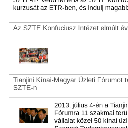
SZTE-n? Vedd fel te is az SZTE Konfuci
kurzusát az ETR-ben, és indulj magabi
Az SZTE Konfuciusz Intézet elmúlt é
Tianjini Kínai-Magyar Üzleti Fórumot t
SZTE-n
2013. július 4-én a Tianji
Fórumra 11 szakmai terüle
vállalat közel 50 kínai ü