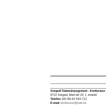
Szegedi Tudományegyetem - Konfuciusz I
6722 Szeged, Mars tér 20. 1. emelet
Telefon:
(00-36) 62 544-712
E-mail:
konfuciusz@szte.hu