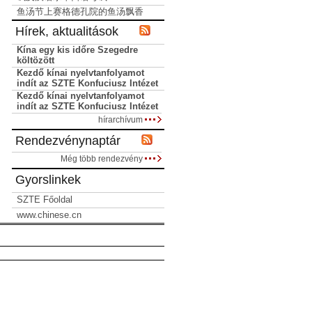
鱼汤节上赛格德孔院的鱼汤飘香
Hírek, aktualitások
Kína egy kis időre Szegedre
költözött
Kezdő kínai nyelvtanfolyamot
indít az SZTE Konfuciusz Intézet
Kezdő kínai nyelvtanfolyamot
indít az SZTE Konfuciusz Intézet
hírarchívum
Rendezvénynaptár
Még több rendezvény
Gyorslinkek
SZTE Főoldal
www.chinese.cn