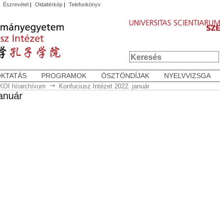
|
Észrevétel
|
Oldaltérkép
|
Telefonkönyv
OKTATÁS
PROGRAMOK
ÖSZTÖNDÍJAK
NYELVVIZSGA
KOI hírarchívum
Konfuciusz Intézet 2022. január
január