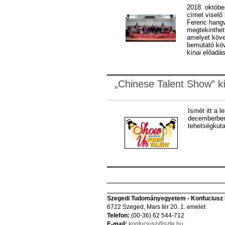
2018. október
címet viselő
Ferenc hang
megtekinthett
amelyet köve
bemutató köv
kínai előadás
„Chinese Talent Show” k
Ismét itt a 
decemberben 
tehetségkuta
Szegedi Tudományegyetem - Konfuciusz I
6722 Szeged, Mars tér 20. 1. emelet
Telefon:
(00-36) 62 544-712
E-mail:
konfuciusz@szte.hu