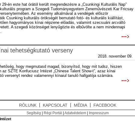
 29-én este hat órától került megrendezésre a „Csunkingi Kulturális Nap”
 kulturális program a Szegedi Tudományegyetem Zeneművészeti Kar Fricsay
versenytermében. Az esemény alkalmával a vendégek először
ék Csunking kulturális örökségét bemutató fotó- és kulturális kiállítást,
tően hagyományos kínai népzene előadás, valamint szecsuáni arcváltó
etett. A szegedi közönséget lenyűgözte és elbűvölte a nem mindennapi
.
ínai tehetségkutató verseny
2018. november 09.
lehetőség, hogy megmutasd magad, bizonyítsd, hogy mit tudsz, hiszen
az SZTE Konfuciusz Intézet „Chinese Talent Show-t”, azaz kínai
tó versenyt rendez valamennyi kínaiul tanuló hallgatója számára.
RÓLUNK
KAPCSOLAT
MÉDIA
FACEBOOK
Segítség
|
Régi Portál
|
Adatvédelem
|
Impresszum
ntézet