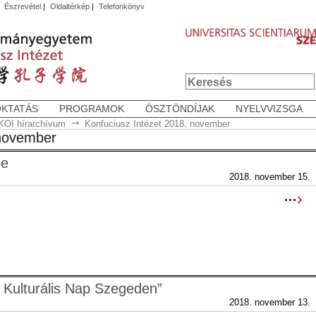
|
Észrevétel
|
Oldaltérkép
|
Telefonkönyv
OKTATÁS
PROGRAMOK
ÖSZTÖNDÍJAK
NYELVVIZSGA
KOI hírarchívum
Konfuciusz Intézet 2018. november
 november
je
2018. november 15.
 Kulturális Nap Szegeden”
2018. november 13.