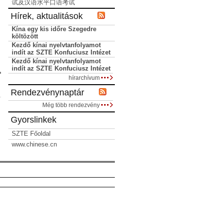
试及汉语水平口语考试
Hírek, aktualitások
Kína egy kis időre Szegedre
költözött
Kezdő kínai nyelvtanfolyamot
indít az SZTE Konfuciusz Intézet
Kezdő kínai nyelvtanfolyamot
indít az SZTE Konfuciusz Intézet
hírarchívum
Rendezvénynaptár
Még több rendezvény
Gyorslinkek
SZTE Főoldal
www.chinese.cn