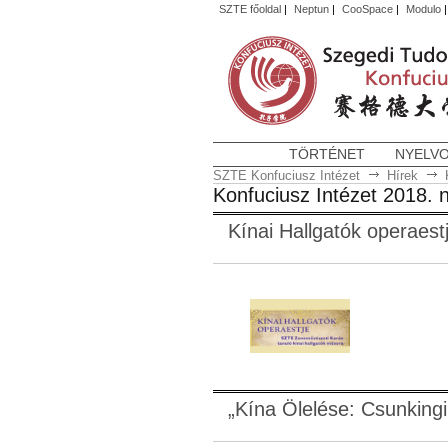
SZTE főoldal
|
Neptun
|
CooSpace
|
Modulo
TÖRTÉNET
NYELV
SZTE Konfuciusz Intézet
Hírek
Konfuciusz Intézet 2018.
Kínai Hallgatók operaest
„Kína Ölelése: Csunkingi