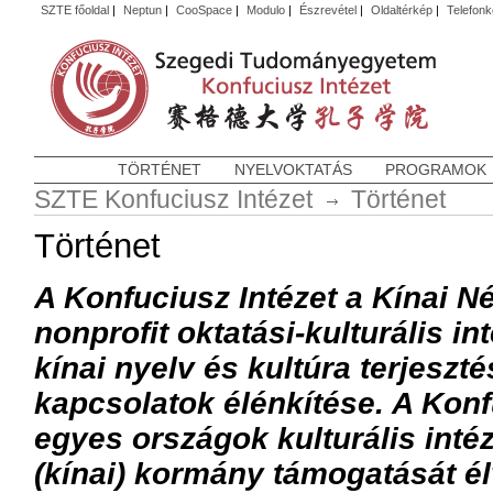
SZTE főoldal
|
Neptun
|
CooSpace
|
Modulo
|
Észrevétel
|
Oldaltérkép
|
Telefon
TÖRTÉNET
NYELVOKTATÁS
PROGRAMOK
SZTE Konfuciusz Intézet
Történet
Történet
A Konfuciusz Intézet a Kínai 
nonprofit oktatási-kulturális in
kínai nyelv és kultúra terjeszté
kapcsolatok élénkítése. A Konf
egyes országok kulturális intéz
(kínai) kormány támogatását él