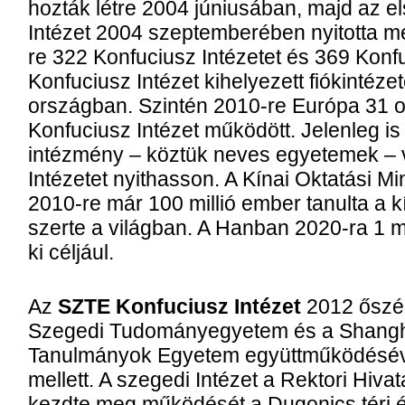
hozták létre 2004 júniusában, majd az el
Intézet 2004 szeptemberében nyitotta m
re 322 Konfuciusz Intézetet és 369 Konf
Konfuciusz Intézet kihelyezett fiókintéze
országban. Szintén 2010-re Európa 31 
Konfuciusz Intézet működött. Jelenleg is
intézmény – köztük neves egyetemek – v
Intézetet nyithasson. A Kínai Oktatási Mi
2010-re már 100 millió ember tanulta a kí
szerte a világban. A Hanban 2020-ra 1 mil
ki céljául.
Az
SZTE Konfuciusz Intézet
2012 őszén
Szegedi Tudományegyetem és a Shangh
Tanulmányok Egyetem együttműködésév
mellett. A szegedi Intézet a Rektori Hiva
kezdte meg működését a Dugonics téri é