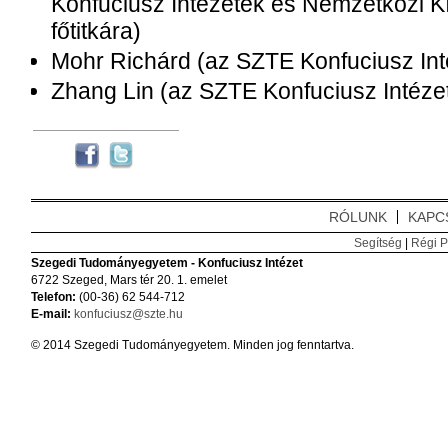
Konfuciusz Intézetek és Nemzetközi K
főtitkára)
Mohr Richárd (az SZTE Konfuciusz Inté
Zhang Lin (az SZTE Konfuciusz Intézet
RÓLUNK
KAPC
Segítség
|
Régi P
Szegedi Tudományegyetem - Konfuciusz Intézet
6722 Szeged, Mars tér 20. 1. emelet
Telefon:
(00-36) 62 544-712
E-mail:
konfuciusz@szte.hu
© 2014 Szegedi Tudományegyetem. Minden jog fenntartva.