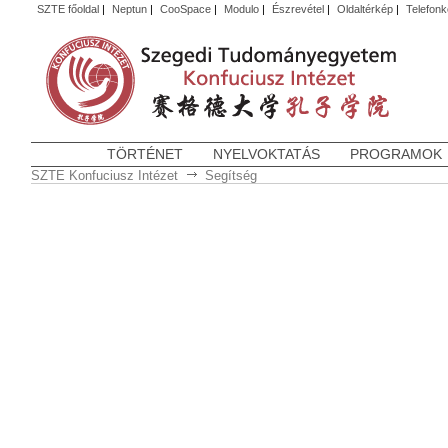
SZTE főoldal
|
Neptun
|
CooSpace
|
Modulo
|
Észrevétel
|
Oldaltérkép
|
Telefon
TÖRTÉNET
NYELVOKTATÁS
PROGRAMOK
SZTE Konfuciusz Intézet
Segítség