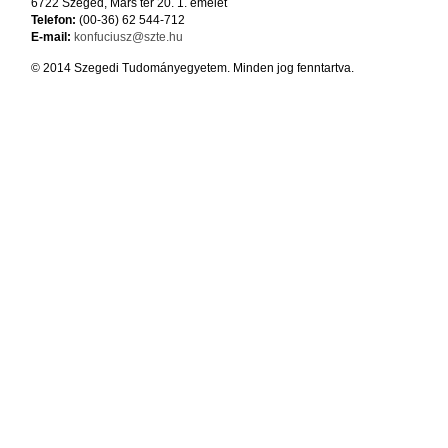
6722 Szeged, Mars tér 20. 1. emelet
Telefon:
(00-36) 62 544-712
E-mail:
konfuciusz@szte.hu
© 2014 Szegedi Tudományegyetem. Minden jog fenntartva.