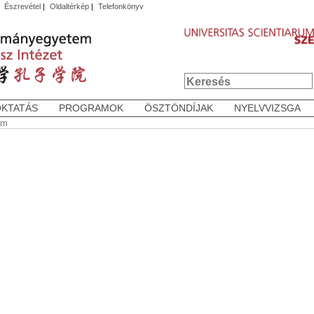
|
Észrevétel
|
Oldaltérkép
|
Telefonkönyv
OKTATÁS
PROGRAMOK
ÖSZTÖNDÍJAK
NYELVVIZSGA
um