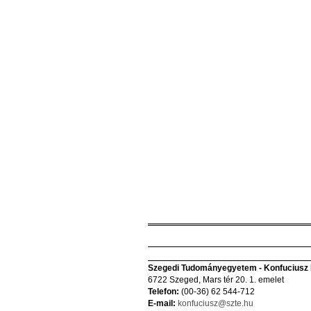
Szegedi Tudományegyetem - Konfuciusz I
6722 Szeged, Mars tér 20. 1. emelet
Telefon:
(00-36) 62 544-712
E-mail:
konfuciusz@szte.hu