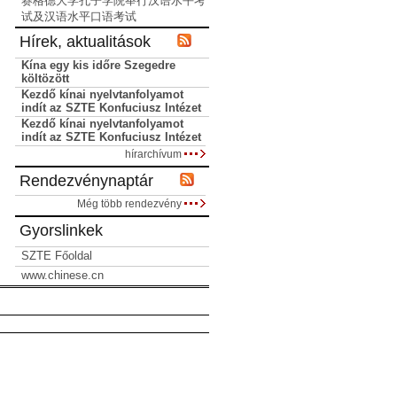
赛格德大学孔子学院举行汉语水平考
试及汉语水平口语考试
Hírek, aktualitások
Kína egy kis időre Szegedre
költözött
Kezdő kínai nyelvtanfolyamot
indít az SZTE Konfuciusz Intézet
Kezdő kínai nyelvtanfolyamot
indít az SZTE Konfuciusz Intézet
hírarchívum
Rendezvénynaptár
Még több rendezvény
Gyorslinkek
SZTE Főoldal
www.chinese.cn