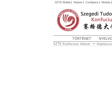
SZTE főoldal
|
Neptun
|
CooSpace
|
Modulo
TÖRTÉNET
NYELV
SZTE Konfuciusz Intézet
Impressz