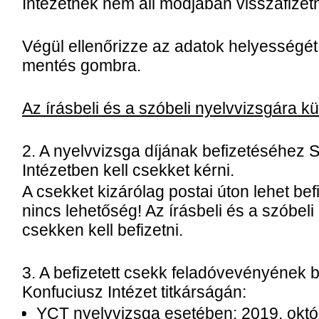
Intézetnek nem áll módjában visszafizetn
Végül ellenőrizze az adatok helyességét,
mentés gombra.
Az írásbeli és a szóbeli nyelvvizsgára kül
2. A nyelvvizsga díjának befizetéséhez
Intézetben kell csekket kérni.
A csekket kizárólag postai úton lehet befi
nincs lehetőség! Az írásbeli és a szóbeli
csekken kell befizetni.
3. A befizetett csekk feladóvevényének
Konfuciusz Intézet titkárságán:
YCT nyelvvizsga esetében: 2019. októbe