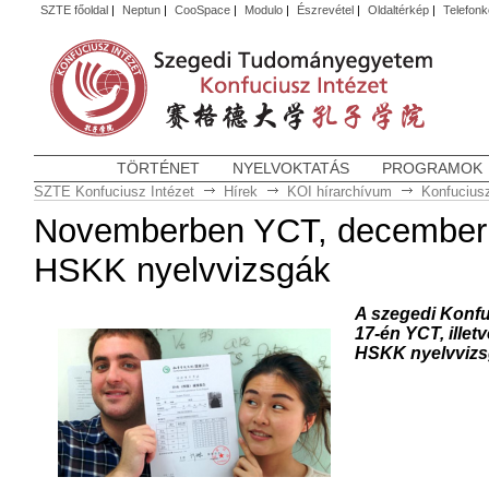
SZTE főoldal
|
Neptun
|
CooSpace
|
Modulo
|
Észrevétel
|
Oldaltérkép
|
Telefon
TÖRTÉNET
NYELVOKTATÁS
PROGRAMOK
SZTE Konfuciusz Intézet
Hírek
KOI hírarchívum
Konfuciusz
Novemberben YCT, december
HSKK nyelvvizsgák
A szegedi Konfu
17-én YCT, ille
HSKK nyelvvizsg