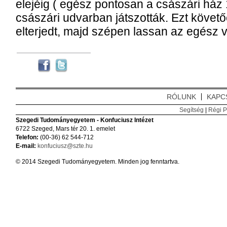
elejéig ( egész pontosan a császári ház
császári udvarban játszották. Ezt köve
elterjedt, majd szépen lassan az egész v
RÓLUNK
KAPC
Segítség
|
Régi P
Szegedi Tudományegyetem - Konfuciusz Intézet
6722 Szeged, Mars tér 20. 1. emelet
Telefon:
(00-36) 62 544-712
E-mail:
konfuciusz@szte.hu
© 2014 Szegedi Tudományegyetem. Minden jog fenntartva.