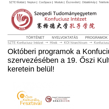
SZTE főoldal
|
Neptun
|
CooSpace
|
Modulo
|
Észrevétel
|
Oldaltérkép
|
Telefon
TÖRTÉNET
NYELVOKTATÁS
PROGRAMOK
SZTE Konfuciusz Intézet
Hírek
KOI hírarchívum
Konfuciusz
Októberi programok a Konfuci
szervezésében a 19. Őszi Kult
keretein belül!