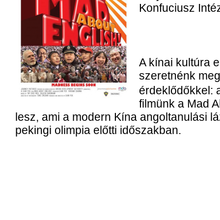
Konfuciusz Inté
A kínai kultúra
szeretnénk megi
érdeklődőkkel: a
filmünk a Mad A
lesz, ami a modern Kína angoltanulási lá
pekingi olimpia előtti időszakban.