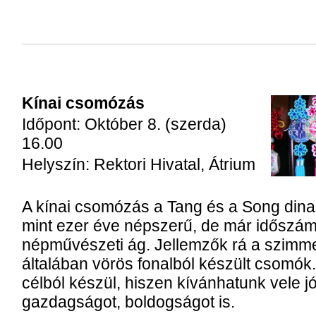
Kínai csomózás
Időpont: Október 8. (szerda)
16.00
Helyszín: Rektori Hivatal, Átrium
A kínai csomózás a Tang és a Song dinas
mint ezer éve népszerű, de már időszámít
népművészeti ág. Jellemzők rá a szimmet
általában vörös fonalból készült csomó
célból készül, hiszen kívánhatunk vele j
gazdagságot, boldogságot is.