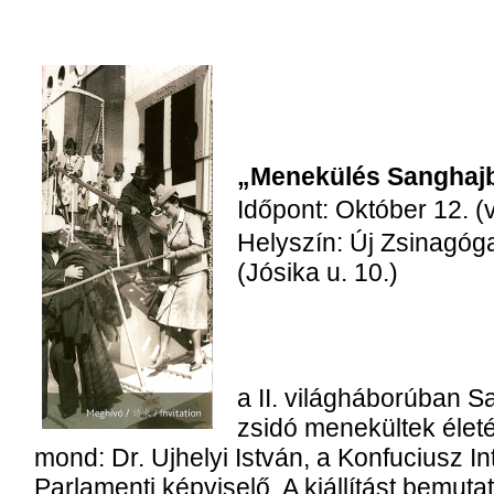
„Menekülés Sanghajba
Időpont: Október 12. 
Helyszín: Új Zsinagóg
(Jósika u. 10.)
a II. világháborúban S
zsidó menekültek élet
mond: Dr. Ujhelyi István, a Konfuciusz In
Parlamenti képviselő. A kiállítást bemuta