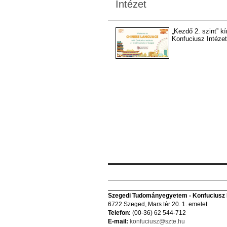
Intézet
„Kezdő 2. szint” k
Konfuciusz Intézete
Szegedi Tudományegyetem - Konfuciusz I
6722 Szeged, Mars tér 20. 1. emelet
Telefon:
(00-36) 62 544-712
E-mail:
konfuciusz@szte.hu