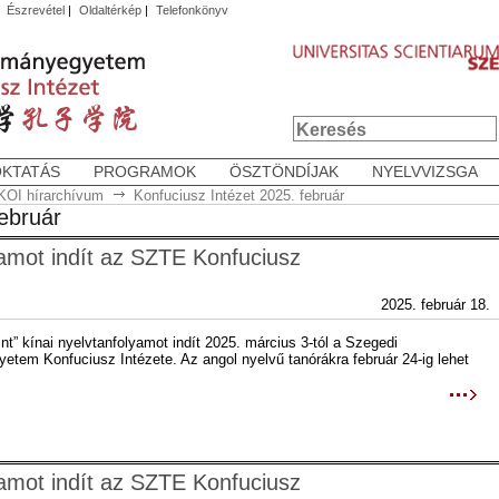
|
Észrevétel
|
Oldaltérkép
|
Telefonkönyv
OKTATÁS
PROGRAMOK
ÖSZTÖNDÍJAK
NYELVVIZSGA
KOI hírarchívum
Konfuciusz Intézet 2025. február
február
yamot indít az SZTE Konfuciusz
2025. február 18.
nt” kínai nyelvtanfolyamot indít 2025. március 3-tól a Szegedi
tem Konfuciusz Intézete. Az angol nyelvű tanórákra február 24-ig lehet
yamot indít az SZTE Konfuciusz