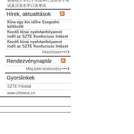
赛格德大学孔子学院举行汉语水平考
试及汉语水平口语考试
Hírek, aktualitások
Kína egy kis időre Szegedre
költözött
Kezdő kínai nyelvtanfolyamot
indít az SZTE Konfuciusz Intézet
Kezdő kínai nyelvtanfolyamot
indít az SZTE Konfuciusz Intézet
hírarchívum
Rendezvénynaptár
Még több rendezvény
Gyorslinkek
SZTE Főoldal
www.chinese.cn