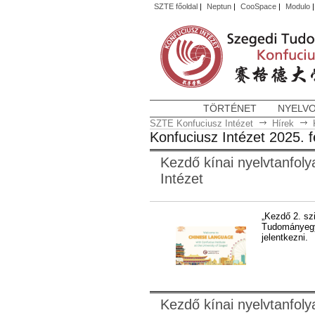
SZTE főoldal
|
Neptun
|
CooSpace
|
Modulo
TÖRTÉNET
NYELV
SZTE Konfuciusz Intézet
Hírek
Konfuciusz Intézet 2025. 
Kezdő kínai nyelvtanfol
Intézet
„Kezdő 2. szi
Tudományegye
jelentkezni.
Kezdő kínai nyelvtanfol