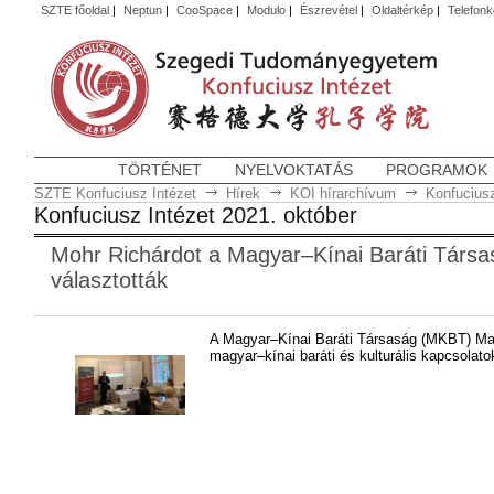
SZTE főoldal
|
Neptun
|
CooSpace
|
Modulo
|
Észrevétel
|
Oldaltérkép
|
Telefon
TÖRTÉNET
NYELVOKTATÁS
PROGRAMOK
SZTE Konfuciusz Intézet
Hírek
KOI hírarchívum
Konfuciusz
Konfuciusz Intézet 2021. október
Mohr Richárdot a Magyar–Kínai Baráti Társa
választották
A Magyar–Kínai Baráti Társaság (MKBT) Mag
magyar–kínai baráti és kulturális kapcsolato