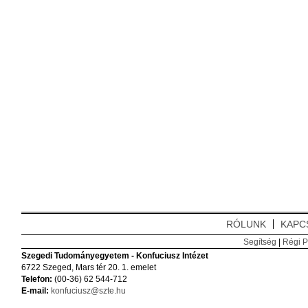
RÓLUNK
KAPC
Segítség
|
Régi P
Szegedi Tudományegyetem - Konfuciusz Intézet
6722 Szeged, Mars tér 20. 1. emelet
Telefon:
(00-36) 62 544-712
E-mail:
konfuciusz@szte.hu