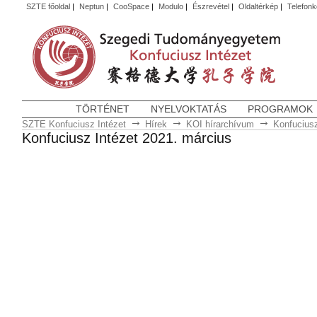
SZTE főoldal
|
Neptun
|
CooSpace
|
Modulo
|
Észrevétel
|
Oldaltérkép
|
Telefon
TÖRTÉNET
NYELVOKTATÁS
PROGRAMOK
SZTE Konfuciusz Intézet
Hírek
KOI hírarchívum
Konfuciusz
Konfuciusz Intézet 2021. március