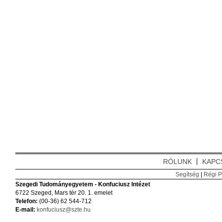
RÓLUNK
KAPC
Segítség
|
Régi P
Szegedi Tudományegyetem - Konfuciusz Intézet
6722 Szeged, Mars tér 20. 1. emelet
Telefon:
(00-36) 62 544-712
E-mail:
konfuciusz@szte.hu