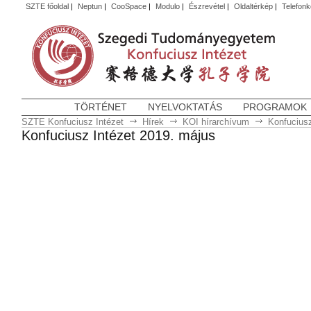
SZTE főoldal
|
Neptun
|
CooSpace
|
Modulo
|
Észrevétel
|
Oldaltérkép
|
Telefon
TÖRTÉNET
NYELVOKTATÁS
PROGRAMOK
SZTE Konfuciusz Intézet
Hírek
KOI hírarchívum
Konfuciusz
Konfuciusz Intézet 2019. május