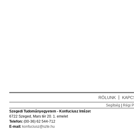
RÓLUNK
KAPC
Segítség
|
Régi P
Szegedi Tudományegyetem - Konfuciusz Intézet
6722 Szeged, Mars tér 20. 1. emelet
Telefon:
(00-36) 62 544-712
E-mail:
konfuciusz@szte.hu