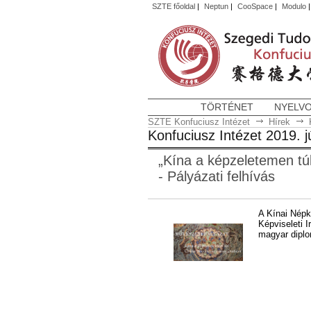
SZTE főoldal
|
Neptun
|
CooSpace
|
Modulo
TÖRTÉNET
NYELV
SZTE Konfuciusz Intézet
Hírek
Konfuciusz Intézet 2019. jú
„Kína a képzeletemen tú
- Pályázati felhívás
A Kínai Népk
Képviseleti I
magyar diplom