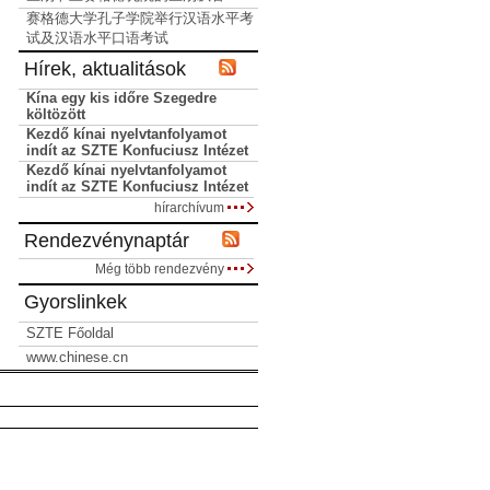
赛格德大学孔子学院举行汉语水平考
试及汉语水平口语考试
Hírek, aktualitások
Kína egy kis időre Szegedre
költözött
Kezdő kínai nyelvtanfolyamot
indít az SZTE Konfuciusz Intézet
Kezdő kínai nyelvtanfolyamot
indít az SZTE Konfuciusz Intézet
hírarchívum
Rendezvénynaptár
Még több rendezvény
Gyorslinkek
SZTE Főoldal
www.chinese.cn