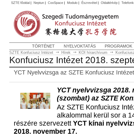
SZTE főoldal
|
Neptun
|
CooSpace
|
Modulo
|
Észrevétel
|
Oldaltérkép
|
Telefon
TÖRTÉNET
NYELVOKTATÁS
PROGRAMOK
SZTE Konfuciusz Intézet
Hírek
KOI hírarchívum
Konfuciusz
Konfuciusz Intézet 2018. szep
YCT Nyelvvizsga az SZTE Konfuciusz Intéze
YCT nyelvvizsga 2018.
(szombat) az SZTE Konf
Az SZTE Konfuciusz Int
alkalommal kerül sor a 14
részére szervezett
YCT kínai nyelvvi
2018. november 17.