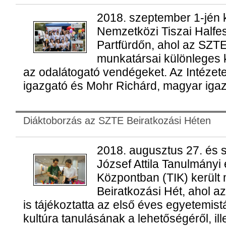
2018. szeptember 1-jén 
Nemzetközi Tiszai Halfes
Partfürdőn, ahol az SZTE
munkatársai különleges k
az odalátogató vendégeket. Az Intézete
igazgató és Mohr Richárd, magyar igazg
Diáktoborzás az SZTE Beiratkozási Héten
2018. augusztus 27. és s
József Attila Tanulmányi
Központban (TIK) kerül
Beiratkozási Hét, ahol a
is tájékoztatta az első éves egyetemist
kultúra tanulásának a lehetőségéről, ill