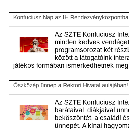
Konfuciusz Nap az IH Rendezvényközpontba
Az SZTE Konfuciusz Intéz
minden kedves vendéget
programsorozat két részbő
között a látogatóink inte
játékos formában ismerkedhetnek meg 
Őszközép ünnep a Rektori Hivatal aulájában!
Az SZTE Konfuciusz Inté
barátaival, diákjaival ünn
beköszöntét, a családi é
ünnepét. A kínai hagyom