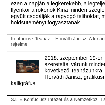
ezen a napján a legkerekebb, a legtelj
Ilyenkor a rokonok Kína minden szegle
együtt csodálják a ragyogó teliholdat, 
holdsüteményt fogyasztanak
Konfuciusz Teaház – Horváth Janisz: A kínai 
rejtelmei
2018. szeptember 19-én (
szeretettel várunk minde
következő Teaházunkra,
Horváth Janisz, grafikus
kalligráfus
SZTE Konfuciusz Intézet és a Nemzetközi Tisz