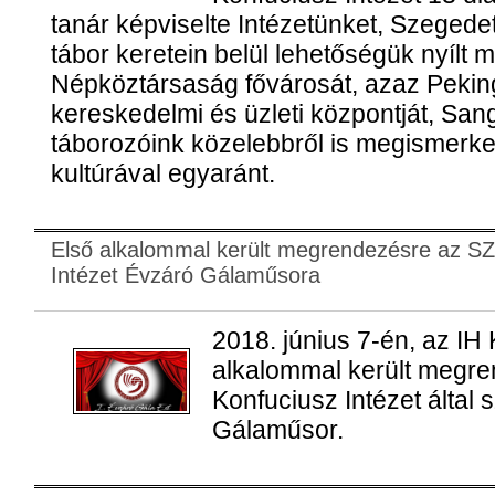
tanár képviselte Intézetünket, Szegede
tábor keretein belül lehetőségük nyílt m
Népköztársaság fővárosát, azaz Pekinge
kereskedelmi és üzleti központját, Sang
táborozóink közelebbről is megismerked
kultúrával egyaránt.
Első alkalommal került megrendezésre az S
Intézet Évzáró Gálaműsora
2018. június 7-én, az IH
alkalommal került megr
Konfuciusz Intézet által 
Gálaműsor.