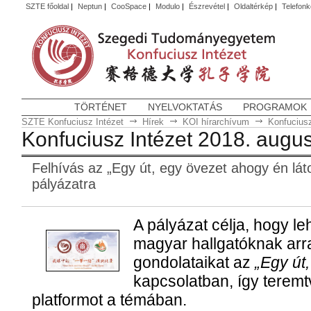
SZTE főoldal
|
Neptun
|
CooSpace
|
Modulo
|
Észrevétel
|
Oldaltérkép
|
Telefon
TÖRTÉNET
NYELVOKTATÁS
PROGRAMOK
SZTE Konfuciusz Intézet
Hírek
KOI hírarchívum
Konfuciusz
Konfuciusz Intézet 2018. augu
Felhívás az „Egy út, egy övezet ahogy én lá
pályázatra
A pályázat célja, hogy l
magyar hallgatóknak ar
gondolataikat az
„Egy út
kapcsolatban, így terem
platformot a témában.