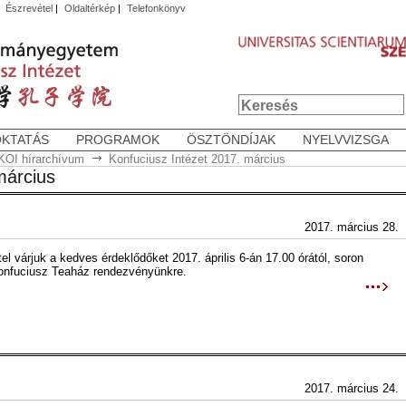
|
Észrevétel
|
Oldaltérkép
|
Telefonkönyv
OKTATÁS
PROGRAMOK
ÖSZTÖNDÍJAK
NYELVVIZSGA
KOI hírarchívum
Konfuciusz Intézet 2017. március
március
2017. március 28.
el várjuk a kedves érdeklődőket 2017. április 6-án 17.00 órától, soron
onfuciusz Teaház rendezvényünkre.
2017. március 24.