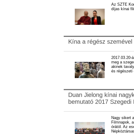
Az SZTE Konf
díjas kínai f
Kína a régész szemével
2017.03.20-án
meg a szeged
akinek taval
és régészeti 
Duan Jielong kínai nagykö
bemutató 2017 Szegedi 
Nagy sikert 
Filmnapok, a
órától. Az es
Népköztársas