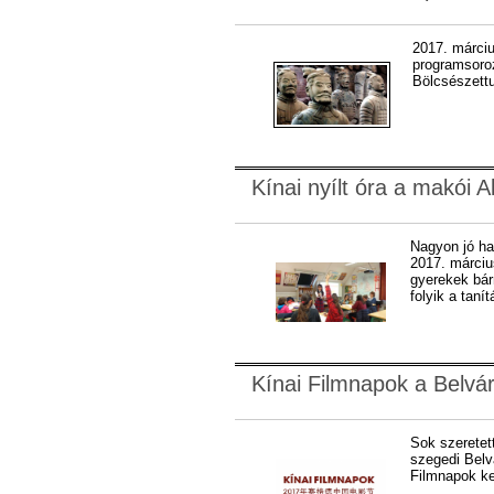
2017. márciu
programsoro
Bölcsészettu
Kínai nyílt óra a makói A
Nagyon jó ha
2017. március
gyerekek bár
folyik a taní
Kínai Filmnapok a Belvá
Sok szeretet
szegedi Belv
Filmnapok ke