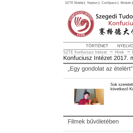
SZTE főoldal
|
Neptun
|
CooSpace
|
Modulo
TÖRTÉNET
NYELV
SZTE Konfuciusz Intézet
Hírek
Konfuciusz Intézet 2017. 
„Egy gondolat az ételért”
Sok szeretett
következő K
Filmek bűvöletében