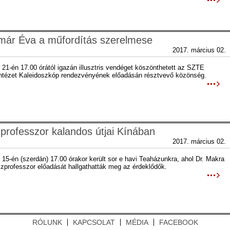
lmár Éva a műfordítás szerelmese
2017. március 02.
 21-én 17.00 órától igazán illusztris vendéget köszönthetett az SZTE
ntézet Kaleidoszkóp rendezvényének előadásán résztvevő közönség.
zprofesszor kalandos útjai Kínában
2017. március 02.
 15-én (szerdán) 17.00 órakor került sor e havi Teaházunkra, ahol Dr. Makra
ajzprofesszor előadását hallgathatták meg az érdeklődők.
RÓLUNK
KAPCSOLAT
MÉDIA
FACEBOOK