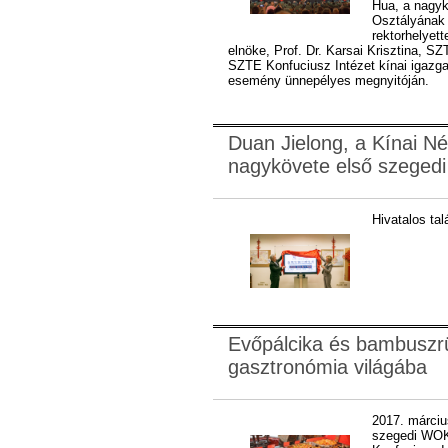
Hua, a nagyk
Osztályának 
rektorhelyet
elnöke, Prof. Dr. Karsai Krisztina, SZT
SZTE Konfuciusz Intézet kínai igazga
esemény ünnepélyes megnyitóján.
Duan Jielong, a Kínai N
nagykövete első szegedi
Hivatalos ta
Evőpálcika és bambuszrüg
gasztronómia világába
2017. márciu
szegedi WOK 