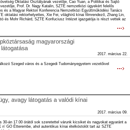
övetség Oktatási Osztályának vezetője, Cao Yuan, a Politikai és Sajtó
vezetője, Prof. Dr. Nagy Katalin, SZTE nemzetközi ügyekért felelős
tes és a Magyar Rektori Konferencia Nemzetközi Együttműködési Tanács
E oktatási rektorhelyettes, Xie Fei, világhírű kínai filmrendező, Zhang Lin,
tó és Mohr Richárd, SZTE Konfuciusz Intézet igazgatója is részt vettek az
épköztársaság magyarországi
 látogatása
2017. március 22.
lálkozó Szeged város és a Szegedi Tudományegyetem vezetőivel
y, avagy látogatás a valódi kínai
2017. március 09.
s 30-án 17.00 órától sok szeretettel várunk kicsiket és nagyokat egyaránt a
n’ GO Étterembe, ahol autentikus kínai ételkóstolót tart az SZTE