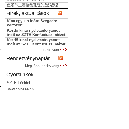
鱼汤节上赛格德孔院的鱼汤飘香
Hírek, aktualitások
Kína egy kis időre Szegedre
költözött
Kezdő kínai nyelvtanfolyamot
indít az SZTE Konfuciusz Intézet
Kezdő kínai nyelvtanfolyamot
indít az SZTE Konfuciusz Intézet
hírarchívum
Rendezvénynaptár
Még több rendezvény
Gyorslinkek
SZTE Főoldal
www.chinese.cn