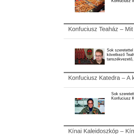
Konfuciusz I
Konfuciusz Teaház – Mit 
Sok szeretettel
következő Teah
tanszékvezető,
Konfuciusz Katedra – A 
Sok szeretet
Konfuciusz K
Kínai Kaleidoszkóp – Kí