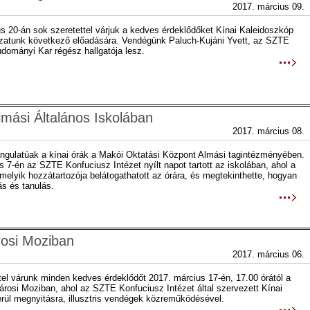
2017. március 09.
s 20-án sok szeretettel várjuk a kedves érdeklődőket Kínai Kaleidoszkóp
zatunk következő előadására. Vendégünk Paluch-Kujáni Yvett, az SZTE
dományi Kar régész hallgatója lesz.
lmási Általános Iskolában
2017. március 08.
ngulatúak a kínai órák a Makói Oktatási Központ Almási tagintézményében.
 7-én az SZTE Konfuciusz Intézet nyílt napot tartott az iskolában, ahol a
melyik hozzátartozója belátogathatott az órára, és megtekinthette, hogyan
tás és tanulás.
rosi Moziban
2017. március 06.
tel várunk minden kedves érdeklődőt 2017. március 17-én, 17.00 órától a
árosi Moziban, ahol az SZTE Konfuciusz Intézet által szervezett Kínai
rül megnyitásra, illusztris vendégek közreműködésével.