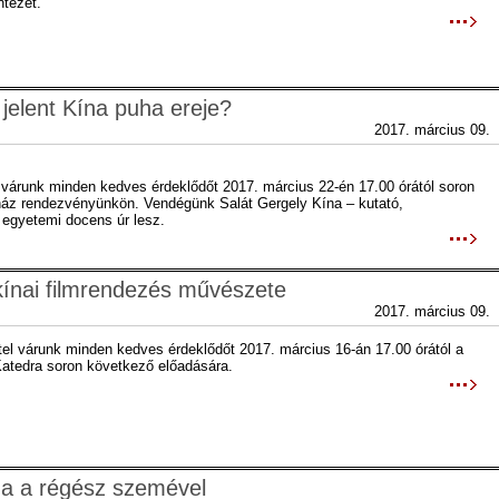
ntézet.
jelent Kína puha ereje?
2017. március 09.
 várunk minden kedves érdeklődőt 2017. március 22-én 17.00 órától soron
áz rendezvényünkön. Vendégünk Salát Gergely Kína – kutató,
 egyetemi docens úr lesz.
kínai filmrendezés művészete
2017. március 09.
tel várunk minden kedves érdeklődőt 2017. március 16-án 17.00 órától a
atedra soron következő előadására.
na a régész szemével