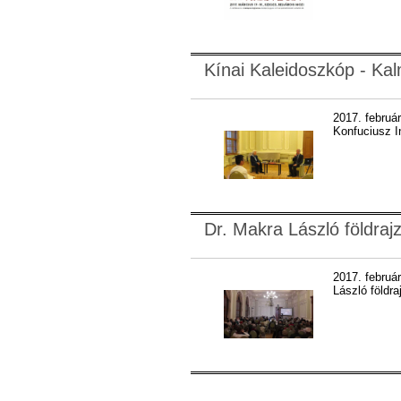
Kínai Kaleidoszkóp - Ka
2017. február
Konfuciusz I
Dr. Makra László földraj
2017. február
László földr