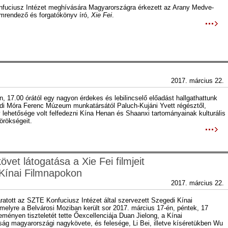
uciusz Intézet meghívására Magyarországra érkezett az Arany Medve-
ilmrendező és forgatókönyv író,
Xie Fei
.
2017. március 22.
, 17.00 órától egy nagyon érdekes és lebilincselő előadást hallgathattunk
i Móra Ferenc Múzeum munkatársától Paluch-Kujáni Yvett régésztől,
y lehetősége volt felfedezni Kína Henan és Shaanxi tartományainak kulturális
örökségeit.
vet látogatása a Xie Fei filmjeit
Kínai Filmnapokon
2017. március 22.
aratott az SZTE Konfuciusz Intézet által szervezett Szegedi Kínai
melyre a Belvárosi Moziban került sor 2017. március 17-én, péntek, 17
eményen tiszteletét tette Őexcellenciája Duan Jielong, a Kínai
ág magyarországi nagykövete, és felesége, Li Bei, illetve kíséretükben Wu