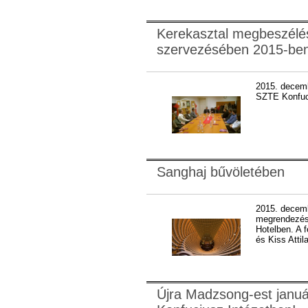
Kerekasztal megbeszélé
szervezésében 2015-ben
2015. decemb
SZTE Konfuciu
Sanghaj bűvöletében
2015. decemb
megrendezésr
Hotelben. A 
és Kiss Atti
Újra Madzsong-est januá