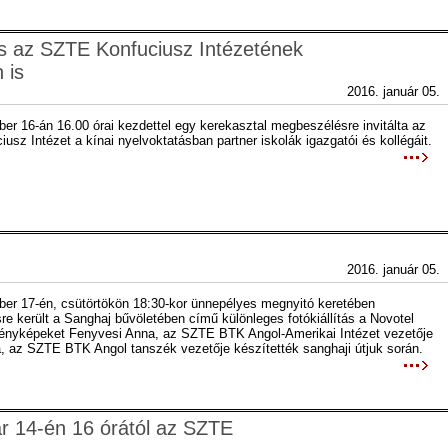
s az SZTE Konfuciusz Intézetének
 is
2016. január 05.
er 16-án 16.00 órai kezdettel egy kerekasztal megbeszélésre invitálta az
sz Intézet a kínai nyelvoktatásban partner iskolák igazgatói és kollégáit.
2016. január 05.
er 17-én, csütörtökön 18:30-kor ünnepélyes megnyitó keretében
e került a Sanghaj bűvöletében című különleges fotókiállítás a Novotel
fényképeket Fenyvesi Anna, az SZTE BTK Angol-Amerikai Intézet vezetője
la, az SZTE BTK Angol tanszék vezetője készítették sanghaji útjuk során.
r 14-én 16 órától az SZTE