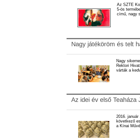
Az SZTE Konf
5-ös termébe
című, nagy s
Nagy játéköröm és telt 
Nagy sikerne
Rektori Hivat
várták a ked
Az idei év első Teaháza 
2016. január
következő es
a Kínai Művé