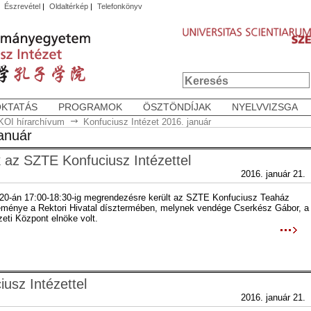
|
Észrevétel
|
Oldaltérkép
|
Telefonkönyv
OKTATÁS
PROGRAMOK
ÖSZTÖNDÍJAK
NYELVVIZSGA
KOI hírarchívum
Konfuciusz Intézet 2016. január
január
 az SZTE Konfuciusz Intézettel
2016. január 21.
 20-án 17:00-18:30-ig megrendezésre került az SZTE Konfuciusz Teaház
eménye a Rektori Hivatal dísztermében, melynek vendége Cserkész Gábor, a
eti Központ elnöke volt.
usz Intézettel
2016. január 21.