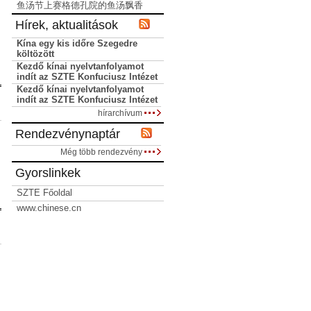
鱼汤节上赛格德孔院的鱼汤飘香
Hírek, aktualitások
Kína egy kis időre Szegedre
költözött
Kezdő kínai nyelvtanfolyamot
indít az SZTE Konfuciusz Intézet
Kezdő kínai nyelvtanfolyamot
indít az SZTE Konfuciusz Intézet
hírarchívum
Rendezvénynaptár
Még több rendezvény
Gyorslinkek
SZTE Főoldal
www.chinese.cn