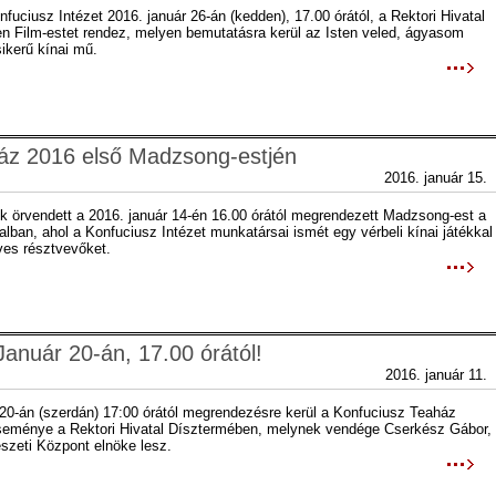
uciusz Intézet 2016. január 26-án (kedden), 17.00 órától, a Rektori Hivatal
n Film-estet rendez, melyen bemutatásra kerül az Isten veled, ágyasom
ikerű kínai mű.
ház 2016 első Madzsong-estjén
2016. január 15.
k örvendett a 2016. január 14-én 16.00 órától megrendezett Madzsong-est a
alban, ahol a Konfuciusz Intézet munkatársai ismét egy vérbeli kínai játékkal
ves résztvevőket.
Január 20-án, 17.00 órától!
2016. január 11.
 20-án (szerdán) 17:00 órától megrendezésre kerül a Konfuciusz Teaház
eménye a Rektori Hivatal Dísztermében, melynek vendége Cserkész Gábor,
szeti Központ elnöke lesz.