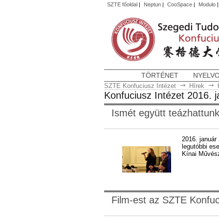
SZTE főoldal
|
Neptun
|
CooSpace
|
Modulo
TÖRTÉNET
NYELV
SZTE Konfuciusz Intézet
Hírek
Konfuciusz Intézet 2016. 
Ismét együtt teázhattunk
2016. január
legutóbbi es
Kínai Művész
Film-est az SZTE Konfuci