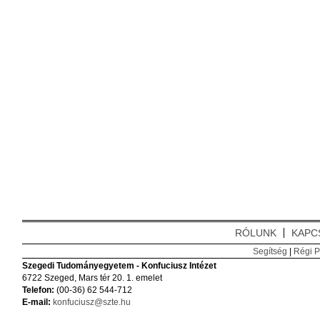
RÓLUNK
KAPC
Segítség
|
Régi P
Szegedi Tudományegyetem - Konfuciusz Intézet
6722 Szeged, Mars tér 20. 1. emelet
Telefon:
(00-36) 62 544-712
E-mail:
konfuciusz@szte.hu