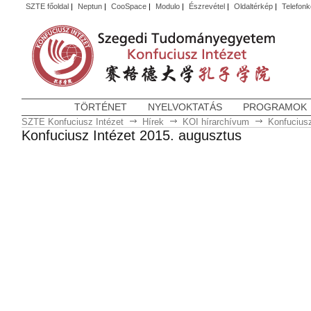
SZTE főoldal
|
Neptun
|
CooSpace
|
Modulo
|
Észrevétel
|
Oldaltérkép
|
Telefon
TÖRTÉNET
NYELVOKTATÁS
PROGRAMOK
SZTE Konfuciusz Intézet
Hírek
KOI hírarchívum
Konfuciusz
Konfuciusz Intézet 2015. augusztus