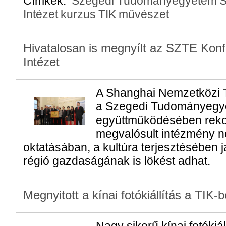
Címkék:
Szegedi Tudományegyetem
Intézet
kurzus
TIK
művészet
Hivatalosan is megnyílt az SZTE Konf
Intézet
A Shanghai Nemzetközi 
a Szegedi Tudományegy
együttműködésében reko
megvalósult intézmény n
oktatásában, a kultúra terjesztésében j
régió gazdaságának is lökést adhat.
Megnyitott a kínai fotókiállítás a TIK-