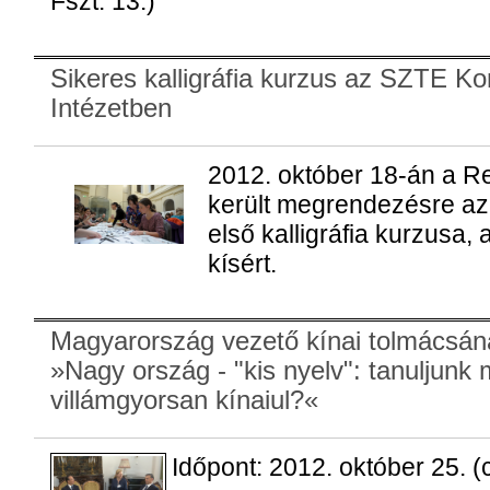
Fszt. 13.)
Sikeres kalligráfia kurzus az SZTE Ko
Intézetben
2012. október 18-án a Re
került megrendezésre az
első kalligráfia kurzusa,
kísért.
Magyarország vezető kínai tolmácsán
»Nagy ország - "kis nyelv": tanuljunk 
villámgyorsan kínaiul?«
Időpont: 2012. október 25. (