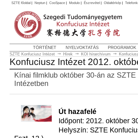
SZTE főoldal
|
Neptun
|
CooSpace
|
Modulo
|
Észrevétel
|
Oldaltérkép
|
Telefon
TÖRTÉNET
NYELVOKTATÁS
PROGRAMOK
SZTE Konfuciusz Intézet
Hírek
KOI hírarchívum
Konfuciusz
Konfuciusz Intézet 2012. októb
Kínai filmklub október 30-án az SZTE
Intézetben
Út hazafelé
Időpont: 2012. október 3
Helyszín: SZTE Konfucius