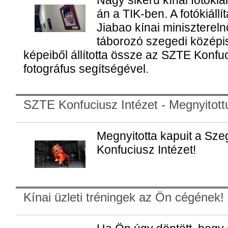
Nagy sikerű kínai fotókiál
án a TIK-ben. A fotókiáll
Jiabao kínai minisztere
táborozó szegedi középi
képeiből állította össze az SZTE Konfuc
fotográfus segítségével.
SZTE Konfuciusz Intézet - Megnyitott
Megnyitotta kapuit a S
Konfuciusz Intézet!
Kínai üzleti tréningek az Ön cégének!