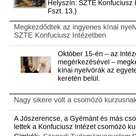
Helyszín: SZTE Konfuciusz In
Fszt. 13.)
Megkezdődtek az ingyenes kínai nyel
SZTE Konfuciusz Intézetben
Október 15-én – az Intéze
megérkezésével – megke
kínai nyelvórák az egyete
keretén belül.
Nagy sikere volt a csomózó kurzusna
A Jószerencse, a Gyémánt és más csom
lettek a Konfuciusz Intézet csomózó k