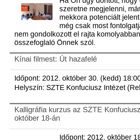
Ha
Ön
úgy döntött, hogy
szeretne megjelenni, már 
mekkora potenciált jelent
még csak most fontolgatj
nem gondolkozott el rajta komolyabban,
összefoglaló Önnek szól.
Kínai filmest: Út hazafelé
Időpont: 2012. október 30. (kedd) 18:0
Helyszín: SZTE Konfuciusz Intézet (Rekt
Kalligráfia kurzus az SZTE Konfuciusz
október 18-án
Időpont: 2012. október 1