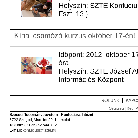
Helyszín: SZTE Konfucius
Fszt. 13.)
Kínai csomózó kurzus október 17-én!
Időpont: 2012. október 1
óra
Helyszín: SZTE József At
Információs Központ
RÓLUNK
KAPC
Segítség
|
Régi P
Szegedi Tudományegyetem - Konfuciusz Intézet
6722 Szeged, Mars tér 20. 1. emelet
Telefon:
(00-36) 62 544-712
E-mail:
konfuciusz@szte.hu