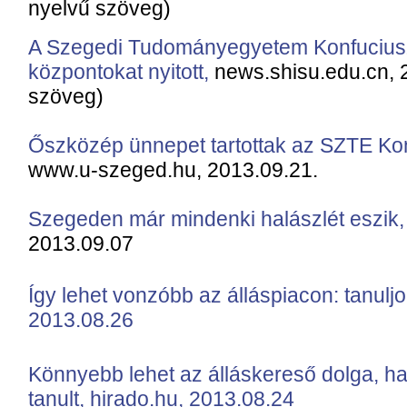
nyelvű szöveg)
A Szegedi Tudományegyetem Konfuciusz I
központokat nyitott
,
news.shisu.edu.cn, 2
szöveg)
Őszközép ünnepet tartottak az SZTE Kon
www.u-szeged.hu, 2013.09.21.
Szegeden már mindenki halászlét eszik,
2013.09.07
Így lehet vonzóbb az álláspiacon: tanuljon
2013.08.26
Könnyebb lehet az álláskereső dolga, ha
tanult, hirado.hu, 2013.08.24