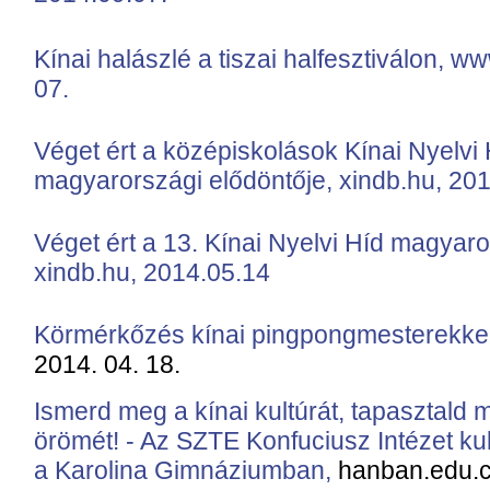
Kínai halászlé a tiszai halfesztiválon, 
07.
Véget ért a középiskolások Kínai Nyelvi
magyarországi elődöntője, xindb.hu, 20
Véget ért a 13. Kínai Nyelvi Híd magyaro
xindb.hu, 2014.05.14
Körmérkőzés kínai pingpongmesterekke
2014. 04. 18.
Ismerd meg a kínai kultúrát, tapasztald 
örömét! - Az SZTE Konfuciusz Intézet kultu
a Karolina Gimnáziumban
,
hanban.edu.cn