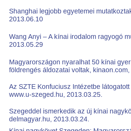
Shanghai legjobb egyetemei mutatkozta
2013.06.10
Wang Anyi – A kínai irodalom ragyogó múz
2013.05.29
Magyarországon nyaralhat 50 kínai gyer
földrengés áldozatai voltak, kinaon.com
Az SZTE Konfuciusz Intézetbe látogatott 
www.u-szeged.hu, 2013.03.25.
Szegeddel ismerkedik az új kínai nagyköv
delmagyar.hu, 2013.03.24.
Kínai nagykövet Szegeden: Magyarorszá