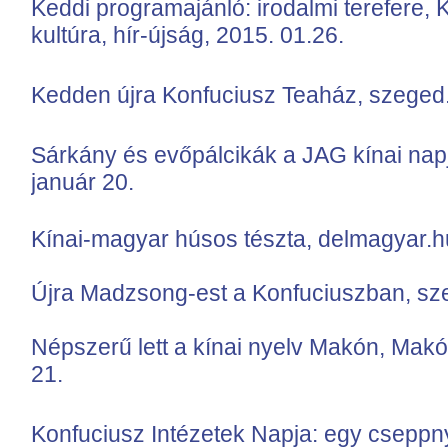
Keddi programajánló: irodalmi terefere, 
kultúra, hír-újság, 2015. 01.26.
Kedden újra Konfuciusz Teaház, szeged.
Sárkány és evőpálcikák a JAG kínai nap
január 20.
Kínai-magyar húsos tészta, delmagyar.hu
Újra Madzsong-est a Konfuciuszban, sze
Népszerű lett a kínai nyelv Makón, Mak
21.
Konfuciusz Intézetek Napja: egy cseppn