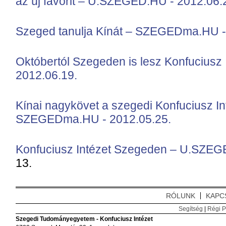
az új favorit – U.SZEGED.HU - 2012.06.
Szeged tanulja Kínát – SZEGEDma.HU -
Októbertól Szegeden is lesz Konfuciusz
2012.06.19.
Kínai nagykövet a szegedi Konfuciusz In
SZEGEDma.HU - 2012.05.25.
Konfuciusz Intézet Szegeden – U.SZE
13.
RÓLUNK
KAPC
Segítség
|
Régi P
Szegedi Tudományegyetem - Konfuciusz Intézet