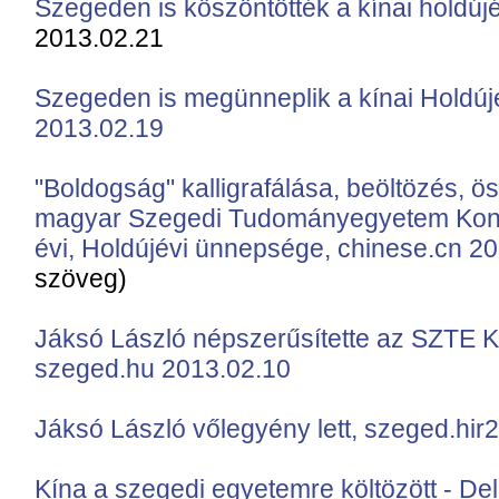
Szegeden is köszöntötték a kínai holdú
2013.02.21
Szegeden is megünneplik a kínai Holdúj
2013.02.19
"Boldogság" kalligrafálása, beöltözés, ös
magyar Szegedi Tudományegyetem Konfu
évi, Holdújévi ünnepsége, chinese.cn 2
szöveg)
Jáksó László népszerűsítette az SZTE Ko
szeged.hu 2013.02.10
Jáksó László vőlegyény lett, szeged.hir
Kína a szegedi egyetemre költözött - De