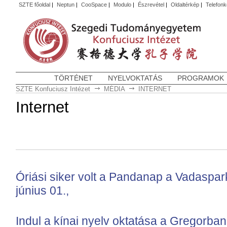
SZTE főoldal
|
Neptun
|
CooSpace
|
Modulo
|
Észrevétel
|
Oldaltérkép
|
Telefon
TÖRTÉNET
NYELVOKTATÁS
PROGRAMOK
SZTE Konfuciusz Intézet
MÉDIA
INTERNET
Internet
Óriási siker volt a Pandanap a Vadaspa
június 01.,
Indul a kínai nyelv oktatása a Gregorban