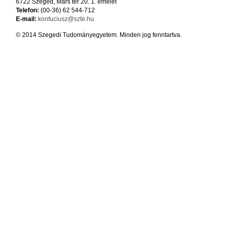
6722 Szeged, Mars tér 20. 1. emelet
Telefon:
(00-36) 62 544-712
E-mail:
konfuciusz@szte.hu
© 2014 Szegedi Tudományegyetem. Minden jog fenntartva.