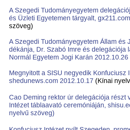
A Szegedi Tudományegyetem delegációja
és Üzleti Egyetemen tárgyalt, gx211.co
szöveg)
A Szegedi Tudományegyetem Állam és 
dékánja, Dr. Szabó Imre és delegációja lá
Normál Egyetem Jogi Karán 2012.10.26
Megnyitott a SISU negyedik Konfuciusz 
shedunews.com 2012.10.17
(Kínai nyel
Cao Deming rektor úr delegációja részt 
Intézet táblaavató ceremóniáján, shisu.
nyelvű szöveg)
Konfuciusz Intézet nyílt Szegeden, pro