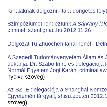
Kínaiaknak dolgozni - tabudöngetés folyt
Szimpóziumot rendeztünk
A Sárkány lel
címmel, szentignac.hu 2012.11.26
Dolgozat Tu Zhuochen tanárnőnél - Delm
A Szegedi Tudományegyetem Állam és 
dékánja, Dr. Szabó Imre és delegációja lá
Normál Egyetem Jogi Karán, criminalla
nyelvű szöveg)
Az SZTE delegációja a Shanghai Nemze
Egyetemén tárgyalt, shisu.edu.cn 2012.
szöveg)