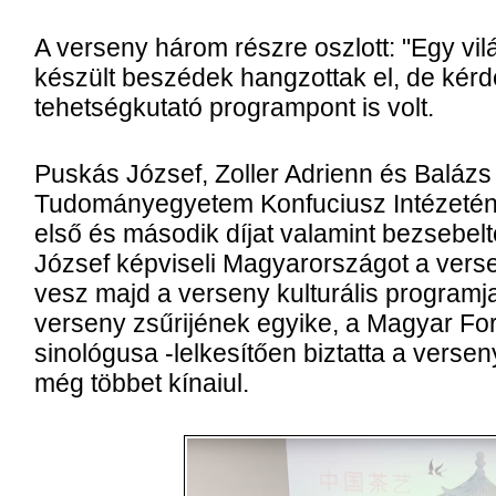
A verseny három részre oszlott: "Egy vi
készült beszédek hangzottak el, de kérd
tehetségkutató programpont is volt.
Puskás József, Zoller Adrienn és Balázs
Tudományegyetem Konfuciusz Intézeténe
első és második díjat valamint bezsebelt
József képviseli Magyarországot a versen
vesz majd a verseny kulturális programja
verseny zsűrijének egyike, a Magyar Ford
sinológusa -lelkesítően biztatta a verse
még többet kínaiul.