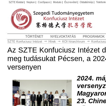
SZTE főoldal
|
Neptun
|
CooSpace
|
Modulo
|
Észrevétel
|
Oldaltérkép
|
Telefon
TÖRTÉNET
NYELVOKTATÁS
PROGRAMOK
SZTE Konfuciusz Intézet
Hírek
KOI hírarchívum
Konfuciusz
Az SZTE Konfuciusz Intézet diá
meg tudásukat Pécsen, a 2024
versenyen
2024. má
versenyző
Magyaror
23. Chine