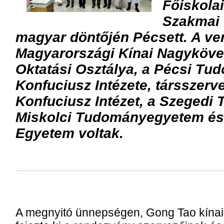
Főiskolai
Szakmai
magyar döntőjén Pécsett. A ve
Magyarországi Kínai Nagykövet
Oktatási Osztálya, a Pécsi T
Konfuciusz Intézete, társszerv
Konfuciusz Intézet, a Szeged
Miskolci Tudományegyetem és
Egyetem voltak.
A megnyitó ünnepségen, Gong Tao kínai