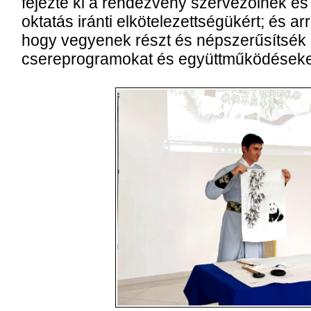
fejezte ki a rendezvény szervezőinek és 
oktatás iránti elkötelezettségükért; és arr
hogy vegyenek részt és népszerűsítsék a
csereprogramokat és együttműködéseke