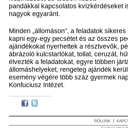
pandákkal kapcsolatos kvízkérdéseket is 
nagyok egyaránt.
Minden „állomáson”, a feladatok sikeres te
kapni egy-egy pecsétet és az összes pe
ajándékokat nyerhettek a résztvevők, pé
ábrázoló kulcstartókat, tollat, ceruzát,
élvezték a feladatokat, egyre többen járt
állomáshelyeket, rengeteg ajándék került
esemény végére több száz gyermek napj
Konfuciusz Intézet.
RÓLUNK
KAPC