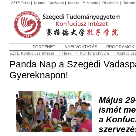
SZTE főoldal
|
Neptun
|
CooSpace
|
Modulo
|
Észrevétel
|
Oldaltérkép
|
Telefon
TÖRTÉNET
NYELVOKTATÁS
PROGRAMOK
SZTE Konfuciusz Intézet
Hírek
KOI hírarchívum
Konfuciusz
Panda Nap a Szegedi Vadasp
Gyereknapon!
Május 29
ismét me
a Konfuci
szervezé