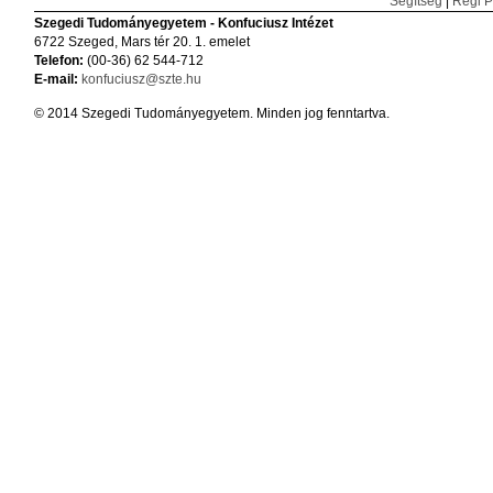
Segítség
|
Régi P
Szegedi Tudományegyetem - Konfuciusz Intézet
6722 Szeged, Mars tér 20. 1. emelet
Telefon:
(00-36) 62 544-712
E-mail:
konfuciusz@szte.hu
© 2014 Szegedi Tudományegyetem. Minden jog fenntartva.