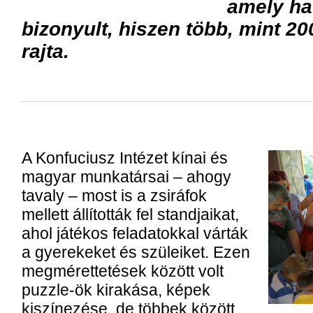
amely ha
bizonyult, hiszen több, mint 20
rajta.
A Konfuciusz Intézet kínai és
magyar munkatársai – ahogy
tavaly – most is a zsiráfok
mellett állították fel standjaikat,
ahol játékos feladatokkal várták
a gyerekeket és szüleiket. Ezen
megmérettetések között volt
puzzle-ök kirakása, képek
kiszínezése, de többek között