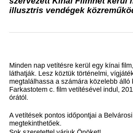
szervezett Kínai Filmhét kerül
illusztris vendégek közreműkö
Minden nap vetítésre kerül egy kínai film, m
láthatják. Lesz köztük történelmi, vígját
megtalálhassa a számára közelebb álló 
Farkastotem c. film vetítésével indul, 2
órától.
A vetítések pontos időpontjai a Belváros
megtekinthetőek.
Sok szeretettel várjuk Önöket!