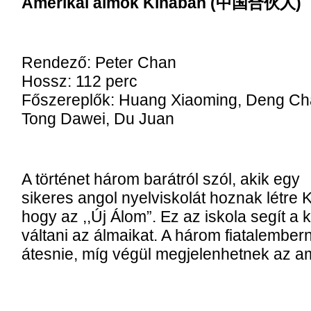
Amerikai álmok Kínában (中国合伙人)
Rendező: Peter Chan
Hossz: 112 perc
Főszereplők: Huang Xiaoming, Deng Ch
Tong Dawei, Du Juan
A történet három barátról szól, akik egy
sikeres angol nyelviskolát hoznak létre 
hogy az ,,Új Álom”. Ez az iskola segít a 
váltani az álmaikat. A három fiatalember
átesnie, míg végül megjelenhetnek az am