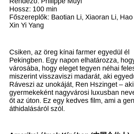
Rendező: Philippe Muyl
Hossz: 100 min
Főszereplők: Baotian Li, Xiaoran Li, Hao
Xin Yi Yang
Csiken, az öreg kínai farmer egyedül él
Pekingben. Egy napon elhatározza, hogy 
városába, hogy eleget tegyen néhai fele
miszerint visszaviszi madarát, aki egyedü
Ráveszi az unokáját, Ren Hszinget – aki
gyermekeként nagyvárosi luxusban nevel
őt az úton. Ez egy kedves film, ami a ge
áthidalásáról szól.