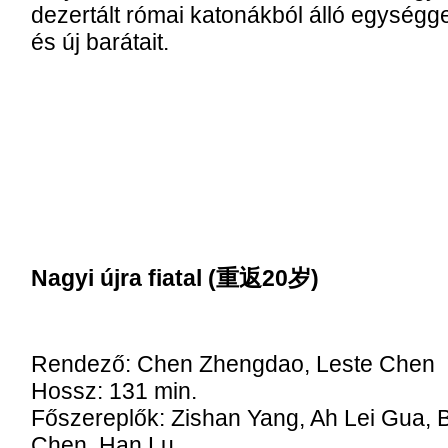
dezertált római katonákból álló egységg
és új barátait.
Nagyi újra fiatal (重返20岁)
Rendező: Chen Zhengdao, Leste Chen
Hossz: 131 min.
Főszereplők: Zishan Yang, Ah Lei Gua, B
Chen, Han Lu