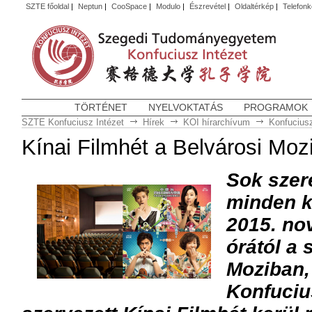
SZTE főoldal
|
Neptun
|
CooSpace
|
Modulo
|
Észrevétel
|
Oldaltérkép
|
Telefon
TÖRTÉNET
NYELVOKTATÁS
PROGRAMOK
SZTE Konfuciusz Intézet
Hírek
KOI hírarchívum
Konfuciusz
Kínai Filmhét a Belvárosi Moz
Sok szere
minden k
2015. no
órától a 
Moziban,
Konfucius