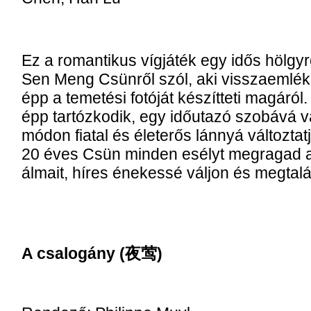
Ez a romantikus vígjáték egy idős hölgyr
Sen Meng Csünről szól, aki visszaemlék
épp a temetési fotóját készítteti magáról.
épp tartózkodik, egy időutazó szobává v
módon fiatal és életerős lánnyá változtat
20 éves Csün minden esélyt megragad a
álmait, híres énekessé váljon és megtalá
A csalogány (夜莺)