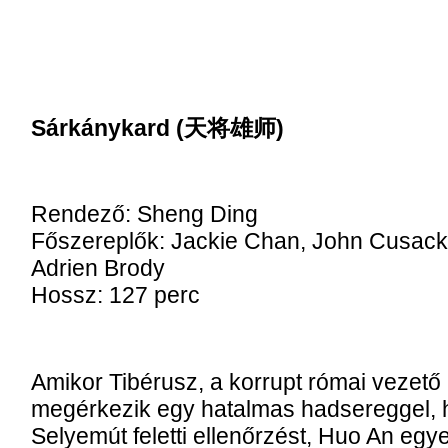
Sárkánykard (天将雄师)
Rendező: Sheng Ding
Főszereplők: Jackie Chan, John Cusack
Adrien Brody
Hossz: 127 perc
Amikor Tibérusz, a korrupt római vezető
megérkezik egy hatalmas hadsereggel,
Selyemút feletti ellenőrzést, Huo An egy