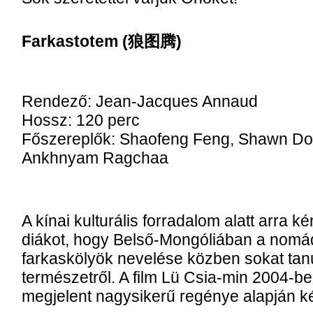
Farkastotem (狼图腾)
Rendező: Jean-Jacques Annaud
Hossz: 120 perc
Főszereplők: Shaofeng Feng, Shawn Do
Ankhnyam Ragchaa
A kínai kulturális forradalom alatt arra 
diákot, hogy Belső-Mongóliában a nomád
farkaskölyök nevelése közben sokat tanul
természetről. A film Lü Csia-min 2004-be
megjelent nagysikerű regénye alapján ké