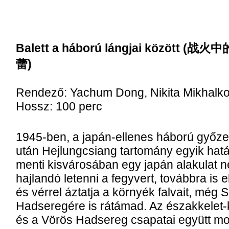
Balett a háború lángjai között (战火
蕾)
Rendező: Yachum Dong, Nikita Mikhalk
Hossz: 100 perc
1945-ben, a japán-ellenes háború győz
után Hejlungcsiang tartomány egyik hatá
menti kisvárosában egy japán alakulat 
hajlandó letenni a fegyvert, továbbra is el
és vérrel áztatja a környék falvait, még 
Hadseregére is rátámad. Az északkelet-
és a Vörös Hadsereg csapatai együtt mo