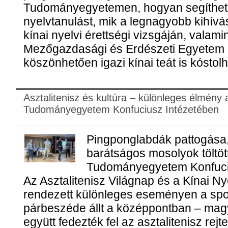
Tudományegyetemen, hogyan segítheti 
nyelvtanulást, mik a legnagyobb kihív
kínai nyelvi érettségi vizsgáján, valami
Mezőgazdasági és Erdészeti Egyetem 
köszönhetően igazi kínai teát is kóstol
Asztalitenisz és kultúra – különleges élmény
Tudományegyetem Konfuciusz Intézetében
Pingponglabdák pattogása, i
barátságos mosolyok töltö
Tudományegyetem Konfucius
Az Asztalitenisz Világnap és a Kínai N
rendezett különleges eseményen a spor
párbeszéde állt a középpontban – magy
együtt fedezték fel az asztalitenisz rej