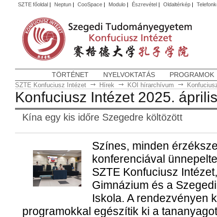
SZTE főoldal
|
Neptun
|
CooSpace
|
Modulo
|
Észrevétel
|
Oldaltérkép
|
Telefon
TÖRTÉNET
NYELVOKTATÁS
PROGRAMOK
SZTE Konfuciusz Intézet
Hírek
KOI hírarchívum
Konfuciusz
Konfuciusz Intézet 2025. áprili
Kína egy kis időre Szegedre költözött
Színes, minden érzéksze
konferenciával ünnepelte 
SZTE Konfuciusz Intézet
Gimnázium és a Szegedi 
Iskola. A rendezvényen ki
programokkal egészítik ki a tananyago