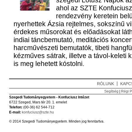
szegedi Lótusz Napok a
ahol az SZTE Konfuciusz I
rendezvény keretein belü
nyerhettek Ázsia rejtelmes, sokszínű vi
érdekes műsorokat és előadásokat láthat
indiai táncbemutató, meditációs koncert
harcművészeti bemutatók, tibeti hangfü
kézműves sátrak, illetve a távol-keleti
is meg lehetett kóstolni.
RÓLUNK
KAPC
Segítség
|
Régi P
Szegedi Tudományegyetem - Konfuciusz Intézet
6722 Szeged, Mars tér 20. 1. emelet
Telefon:
(00-36) 62 544-712
E-mail:
konfuciusz@szte.hu
© 2014 Szegedi Tudományegyetem. Minden jog fenntartva.