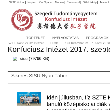
SZTE főoldal
|
Neptun
|
CooSpace
|
Modulo
|
Észrevétel
|
Oldaltérkép
|
Telefon
TÖRTÉNET
NYELVOKTATÁS
PROGRAMOK
SZTE Konfuciusz Intézet
Hírek
KOI hírarchívum
Konfuciusz
Konfuciusz Intézet 2017. szep
sisu
(
79766
KB)
Sikeres SISU Nyári Tábor
Idén júliusban, tíz SZTE
tanuló középiskolai diák 