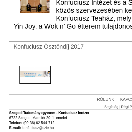
Konfuciusz Intézet és a 
közös szervezésében ke
Konfuciusz Teaház, mel
Yin Joy, a Wok n’ Go étterem tulajdonos
Konfuciusz Ösztöndíj 2017
RÓLUNK
KAPC
Segítség
|
Régi P
Szegedi Tudományegyetem - Konfuciusz Intézet
6722 Szeged, Mars tér 20. 1. emelet
Telefon:
(00-36) 62 544-712
E-mail:
konfuciusz@szte.hu