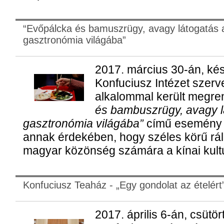
“Evőpálcka és bamuszrügy, avagy látogatás a
gasztronómia világába”
2017. március 30-án, ké
Konfuciusz Intézet szer
alkalommal került megr
és bambuszrügy, avagy lá
gasztronómia világába”
című esemény 
annak érdekében, hogy széles körű rálá
magyar közönség számára a kínai kultú
Konfuciusz Teaház - „Egy gondolat az ételért
2017. április 6-án, csütö