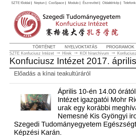
SZTE főoldal
|
Neptun
|
CooSpace
|
Modulo
|
Észrevétel
|
Oldaltérkép
|
Telefon
TÖRTÉNET
NYELVOKTATÁS
PROGRAMOK
SZTE Konfuciusz Intézet
Hírek
KOI hírarchívum
Konfuciusz
Konfuciusz Intézet 2017. áprili
Előadás a kínai teakultúráról
Április 10-én 14.00 órátó
Intézet igazgatói Mohr R
urak egy korábbi meghívá
Nemesné Kis Gyöngyi iro
Szegedi Tudományegyetem Egészségtu
Képzési Karán.