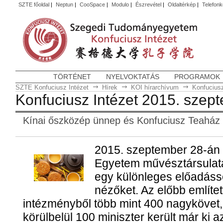
SZTE főoldal
|
Neptun
|
CooSpace
|
Modulo
|
Észrevétel
|
Oldaltérkép
|
Telefon
TÖRTÉNET
NYELVOKTATÁS
PROGRAMOK
SZTE Konfuciusz Intézet
Hírek
KOI hírarchívum
Konfuciusz
Konfuciusz Intézet 2015. szep
Kínai őszközép ünnep és Konfuciusz Teaház
2015. szeptember 28-án 
Egyetem művésztársulata
egy különleges előadásso
nézőket. Az előbb említet
intézményből több mint 400 nagykövet,
körülbelül 100 miniszter került már ki a