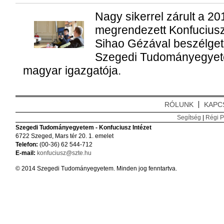
Nagy sikerrel zárult a 2
megrendezett Konfucius
Sihao Gézával beszélget
Szegedi Tudományegyete
magyar igazgatója.
RÓLUNK
KAPC
Segítség
|
Régi P
Szegedi Tudományegyetem - Konfuciusz Intézet
6722 Szeged, Mars tér 20. 1. emelet
Telefon:
(00-36) 62 544-712
E-mail:
konfuciusz@szte.hu
© 2014 Szegedi Tudományegyetem. Minden jog fenntartva.