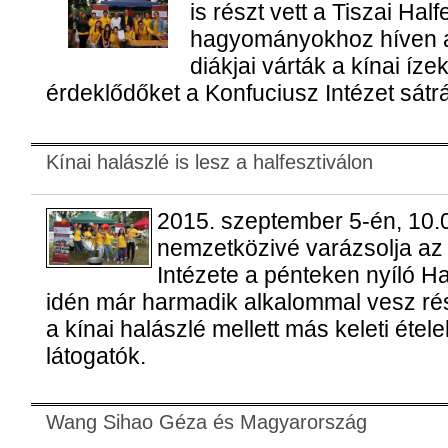
is részt vett a Tiszai Half
hagyományokhoz híven az
diákjai várták a kínai íze
érdeklődőket a Konfuciusz Intézet sátrá
Kínai halászlé is lesz a halfesztiválon
2015. szeptember 5-én, 10.0
nemzetközivé varázsolja az
Intézete a pénteken nyíló Hal
idén már harmadik alkalommal vesz ré
a kínai halászlé mellett más keleti étel
látogatók.
Wang Sihao Géza és Magyarország