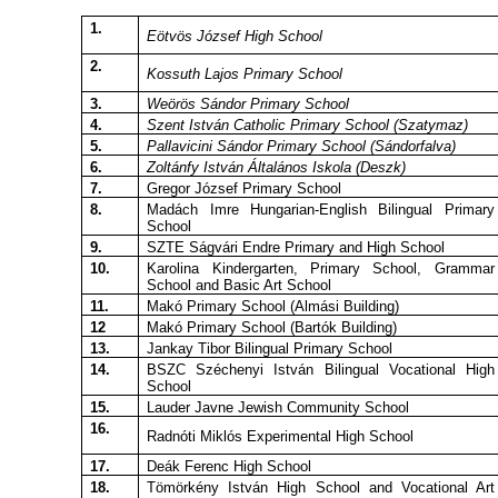
1.
Eötvös József High School
2.
Kossuth Lajos Primary School
3.
Weörös Sándor Primary School
4.
Szent István Catholic Primary School (Szatymaz)
5.
Pallavicini Sándor Primary School (Sándorfalva)
6.
Zoltánfy István Általános Iskola (Deszk)
7.
Gregor József Primary School
8.
Madách Imre Hungarian-English Bilingual Primary
School
9.
SZTE Ságvári Endre Primary and High School
10.
Karolina Kindergarten, Primary School, Grammar
School and Basic Art School
11.
Makó Primary School (Almási Building)
12
Makó Primary School (Bartók Building)
13.
Jankay Tibor Bilingual Primary School
14.
BSZC Széchenyi István Bilingual Vocational High
School
15.
Lauder Javne Jewish Community School
16.
Radnóti Miklós Experimental High School
17.
Deák Ferenc High School
18.
Tömörkény István High School and Vocational Art