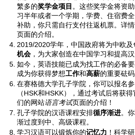
繁多的
奖学金项目
。这些奖学金将资助
习半年或者一个学期，学费、住宿费全
补助，你只需自行支付往返机票。详情
页面的介绍。
2019/2020学年，中国政府将为中欧
机会
，为大家创造在中国学习和提高汉
如今，英语技能已成为找工作的必备要
成为你获得梦想
工作
和
高薪
的重要砝码
在赛格德大学孔子学院，你可以报名参
（HSK和HSKK），通过考试后将获
们的网站
语言考试
页面的介绍！
孔子学院的汉语课程安排
循序渐进
。你
渐过度到中、高级课程。
学习汉语可以锻炼你的
记忆力
！科学研