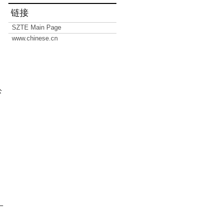
链接
SZTE Main Page
www.chinese.cn
公
一