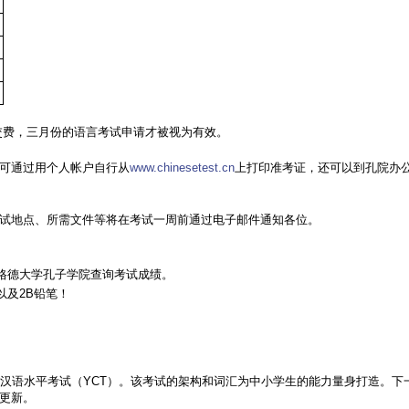
名并交费，三月份的语言考试申请才被视为有效。
可通过用个人帐户自行从
www.chinesetest.cn
上打印准考证，还可以到孔院办
试地点、所需文件等将在考试一周前通过电子邮件通知各位。
赛格德大学孔子学院查询考试成绩。
以及2B铅笔！
生汉语水平考试（YCT）。该考试的架构和词汇为中小学生的能力量身打造。下
更新。