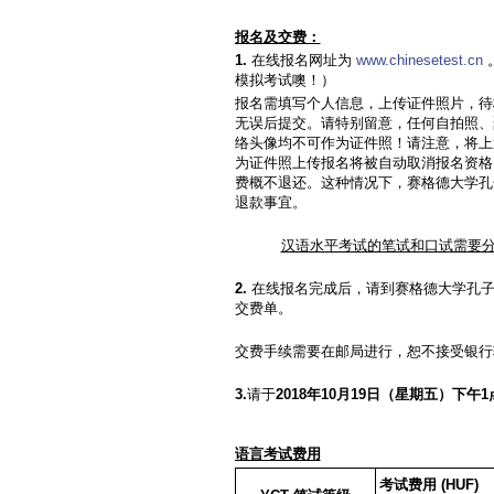
报名及交费：
1.
在线报名网址为
www.chinesetest.cn
模拟考试噢！）
报名需填写个人信息，上传证件照片，待
无误后提交。请特别留意，任何自拍照、
络头像均不可作为证件照！请注意，将上
为证件照上传报名将被自动取消报名资格
费概不退还。这种情况下，赛格德大学孔
退款事宜。
汉语水平考试的笔试和口试需要
2.
在线报名完成后，请到赛格德大学孔子
交费单。
交费手续需要在邮局进行，恕不接受银行
3.
请于
2018
年
10
月
19
日（星期五）下午
1
语言考试费用
考试费用
(HUF)