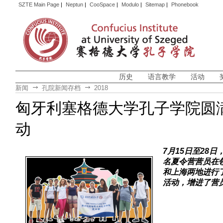
SZTE Main Page
|
Neptun
|
CooSpace
|
Modulo
|
Sitemap
|
Phonebook
历史
语言教学
活动
新闻
孔院新闻存档
2018
匈牙利塞格德大学孔子学院圆
动
7月15日至28
名夏令营营员在
和上海两地进行
活动，增进了营