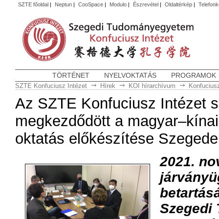
SZTE főoldal
|
Neptun
|
CooSpace
|
Modulo
|
Észrevétel
|
Oldaltérkép
|
Telefon
TÖRTÉNET
NYELVOKTATÁS
PROGRAMOK
SZTE Konfuciusz Intézet
Hírek
KOI hírarchívum
Konfuciusz
Az SZTE Konfuciusz Intézet s
megkezdődött a magyar–kínai k
oktatás előkészítése Szegede
2021. no
járványü
betartásá
Szegedi 