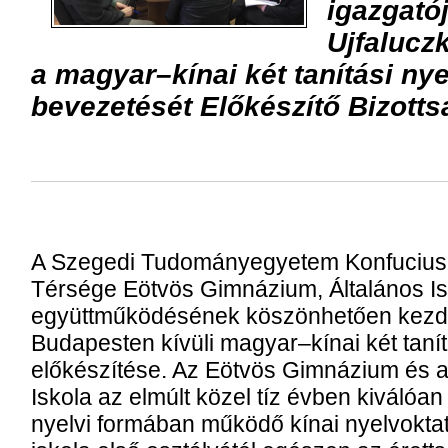
igazgató
Ujfaluczk
a magyar–kínai két tanítási ny
bevezetését Előkészítő Bizottsá
A Szegedi Tudományegyetem Konfuciusz
Térsége Eötvös Gimnázium, Általános Is
együttműködésének köszönhetően kezdő
Budapesten kívüli magyar–kínai két tanít
előkészítése. Az Eötvös Gimnázium és a
Iskola az elmúlt közel tíz évben kiváló
nyelvi formában működő kínai nyelvoktatás