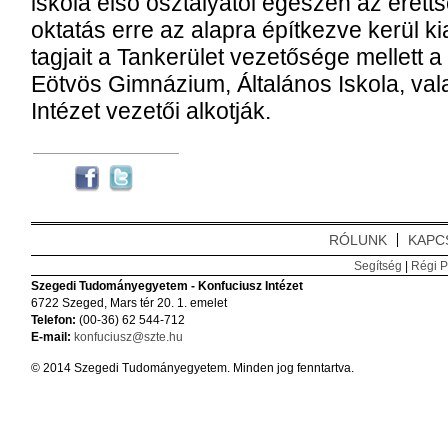
iskola első osztályától egészen az érettsé
oktatás erre az alapra építkezve kerül ki
tagjait a Tankerület vezetősége mellett
Eötvös Gimnázium, Általános Iskola, va
Intézet vezetői alkotják.
RÓLUNK
KAPC
Segítség
|
Régi P
Szegedi Tudományegyetem - Konfuciusz Intézet
6722 Szeged, Mars tér 20. 1. emelet
Telefon:
(00-36) 62 544-712
E-mail:
konfuciusz@szte.hu
© 2014 Szegedi Tudományegyetem. Minden jog fenntartva.