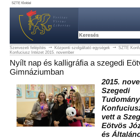
SZTE főoldal
Szervezeti felépítés
Központi szolgáltató egységek
SZTE Konfu
Konfuciusz Intézet 2015. november
Nyílt nap és kalligráfia a szegedi Eö
Gimnáziumban
2015. nove
Szegedi
Tudomány
Konfuciusz
vett a Sze
Eötvös Jó
és Általáno