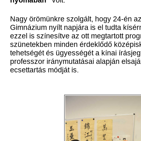
nyomában”
volt.
Nagy örömünkre szolgált, hogy 24-én az
Gimnázium nyílt napjára is el tudta kísér
ezzel is színesítve az ott megtartott pro
szünetekben minden érdeklődő középisk
tehetségét és ügyességét a kínai írásjeg
professzor iránymutatásai alapján elsaját
ecsettartás módját is.