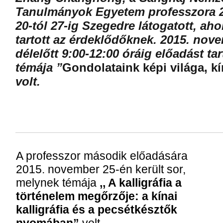
Tanulmányok Egyetem professzora 
20-tól 27-ig Szegedre látogatott, ahol
tartott az érdeklődőknek. 2015. nov
délelőtt 9:00-12:00 óráig előadást ta
témája ”
Gondolataink képi világa, kí
volt.
A professzor második előadására
2015. november 25-én került sor,
melynek témája
,, A kalligráfia a
történelem megőrzője: a kínai
kalligráfia és a pecsétkésztők