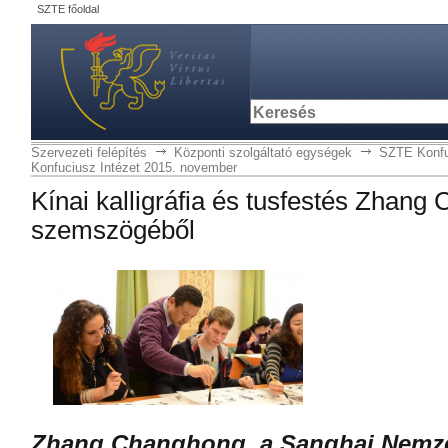
SZTE főoldal
Szervezeti felépítés
Központi szolgáltató egységek
SZTE Konfu
Konfuciusz Intézet 2015. november
Kínai kalligráfia és tusfestés Zhan
szemszögéből
Zhang Changhong, a Sanghaj Nemze